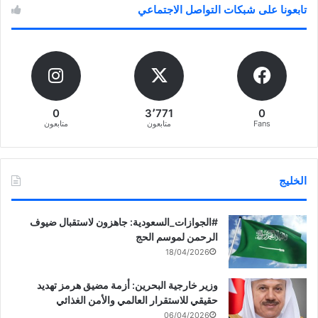
تابعونا على شبكات التواصل الاجتماعي
0
3٬771
0
Fans
متابعون
متابعون
الخليج
‏‎#الجوازات_السعودية: جاهزون لاستقبال ضيوف
الرحمن لموسم الحج
18/04/2026
وزير خارجية البحرين: أزمة مضيق هرمز تهديد
حقيقي للاستقرار العالمي والأمن الغذائي
06/04/2026