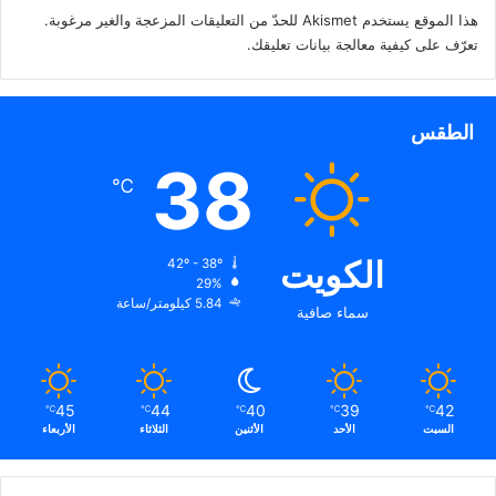
هذا الموقع يستخدم Akismet للحدّ من التعليقات المزعجة والغير مرغوبة.
تعرّف على كيفية معالجة بيانات تعليقك
.
الطقس
38
℃
الكويت
42º - 38º
29%
5.84 كيلومتر/ساعة
سماء صافية
45
44
40
39
42
℃
℃
℃
℃
℃
السبت
الأحد
الأثنين
الثلاثاء
الأربعاء