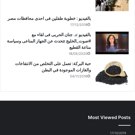
بالفيديو : خطوبة طفلين فى احدى محافظات مصر
17/12/2018
بالفيديو :د. جنان الحربى فى لقاء مع
#صوت_الخليج تتحدث عن الجهاز المناعى وسياسة
مناعة القطيع
18/05/2020
حبة البركة: تعمل على التخلص من الانتفاخات
والغازات الموجودة في البطن
04/11/2016
Most Viewed Posts
17/10/2019