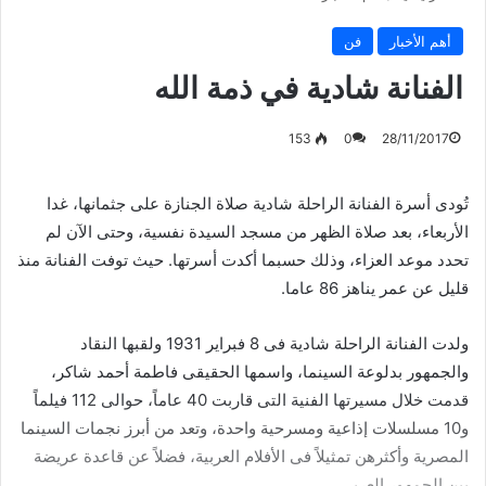
أهم الأخبار
فن
الفنانة شادية في ذمة الله
153
0
28/11/2017
تُودى أسرة الفنانة الراحلة شادية صلاة الجنازة على جثمانها، غدا
الأربعاء، بعد صلاة الظهر من مسجد السيدة نفسية، وحتى الآن لم
تحدد موعد العزاء، وذلك حسبما أكدت أسرتها. حيث توفت الفنانة منذ
قليل عن عمر يناهز 86 عاما.
ولدت الفنانة الراحلة شادية فى 8 فبراير 1931 ولقبها النقاد
والجمهور بدلوعة السينما، واسمها الحقيقى فاطمة أحمد شاكر،
قدمت خلال مسيرتها الفنية التى قاربت 40 عاماً، حوالى 112 فيلماً
و10 مسلسلات إذاعية ومسرحية واحدة، وتعد من أبرز نجمات السينما
المصرية وأكثرهن تمثيلاً فى الأفلام العربية، فضلاً عن قاعدة عريضة
بين الجمهور العربى.