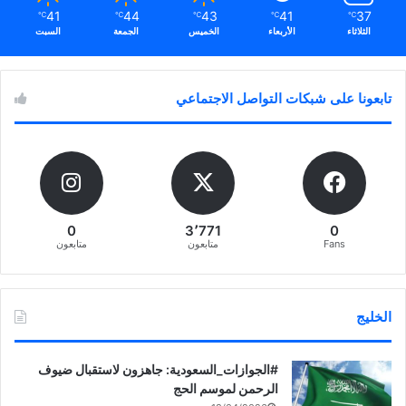
41
44
43
41
37
℃
℃
℃
℃
℃
الثلاثاء
الأربعاء
الخميس
الجمعة
السبت
تابعونا على شبكات التواصل الاجتماعي
0
3٬771
0
Fans
متابعون
متابعون
الخليج
‏‎#الجوازات_السعودية: جاهزون لاستقبال ضيوف
الرحمن لموسم الحج