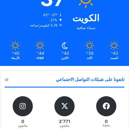
الكويت
42º - 37º
27%
5.78 كيلومتر/ساعة
سماء صافية
45
44
40
39
42
℃
℃
℃
℃
℃
السبت
الأحد
الأثنين
الثلاثاء
الأربعاء
تابعونا على شبكات التواصل الاجتماعي
0
3٬771
0
Fans
متابعون
متابعون