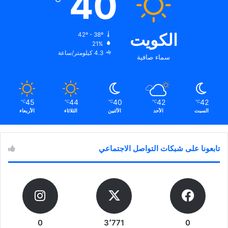
40
الكويت
42º - 38º
21%
4.3 كيلومتر/ساعة
سماء صافية
45
44
40
42
42
℃
℃
℃
℃
℃
السبت
الأحد
الأثنين
الثلاثاء
الأربعاء
تابعونا على شبكات التواصل الاجتماعي
0
3٬771
0