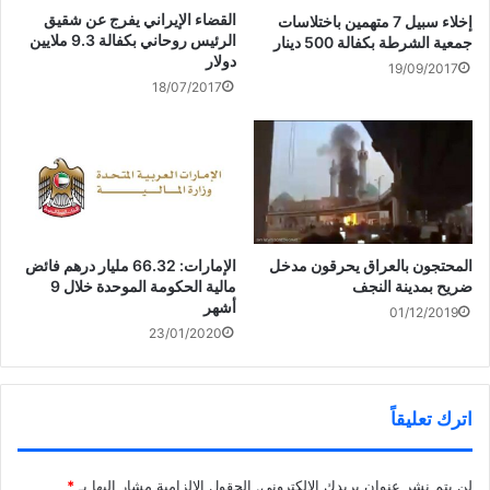
ا
t
ت
ب
ف
e
ر
و
إشراك مجلس الأمة في اختيار
تيران وصنافير لجلسة 8 يناير
القضاء الإيراني يفرج عن شقيق
إخلاء سبيل 7 متهمين باختلاسات
ذ
r
(
ك
عضوين من أعضاء المحكمة
2017
الرئيس روحاني بكفالة 9.3 ملايين
ة
e
ف
(
جمعية الشرطة بكفالة 500 دينار
ج
s
ت
ف
الدستورية
دولار
د
t
ح
ت
19/09/2017
ي
(
ف
ح
18/07/2017
د
ف
ي
ف
ة
ت
ن
ي
)
ح
ا
ن
ف
ف
ا
ي
ذ
ف
ن
ة
ذ
ا
ج
ة
ف
د
ج
ذ
ي
د
قانونيون وناشطون سياسيون
ة
د
ي
ج
ة
د
لـ” صوت الخليج”: الدستورية
د
)
ة
ي
)
أنهت كابوس الحل واستجواب
د
المحتجون بالعراق يحرقون مدخل
الإمارات: 66.32 مليار درهم فائض
المبارك قادم
ة
ضريح بمدينة النجف
مالية الحكومة الموحدة خلال 9
)
أشهر
01/12/2019
23/01/2020
اترك تعليقاً
لن يتم نشر عنوان بريدك الإلكتروني.
الحقول الإلزامية مشار إليها بـ
*