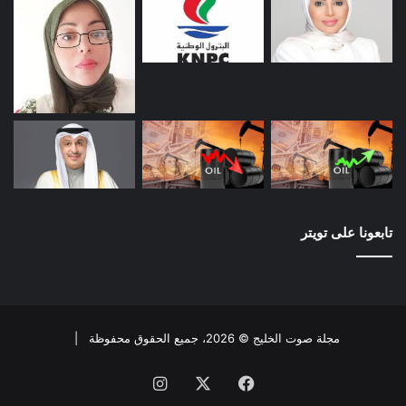
تابعونا على تويتر
مجلة صوت الخليج © 2026، جميع الحقوق محفوظة |
فيسبوك
X
انستقرام