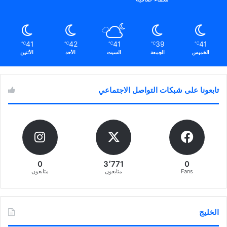
41
42
41
39
41
℃
℃
℃
℃
℃
الخميس
الجمعة
السبت
الأحد
الأثنين
تابعونا على شبكات التواصل الاجتماعي
0
3٬771
0
Fans
متابعون
متابعون
الخليج