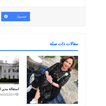
ي
ذ
ف
ن
ة
ذ
ا
ج
ة
ف
د
ج
ذ
ي
د
فيسبوك
ة
د
ي
ج
ة
د
د
)
ة
ي
)
د
ة
)
مقالات ذات صلة
استقالة مدير ا
30/05/2017