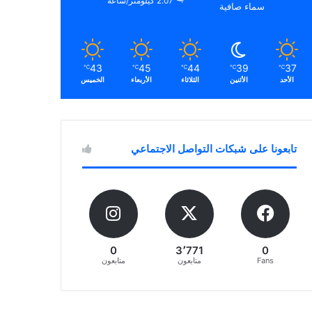
2.07 كيلومتر/ساعة
سماء صافية
43
45
44
39
37
℃
℃
℃
℃
℃
الأحد
الأثنين
الثلاثاء
الأربعاء
الخميس
تابعونا على شبكات التواصل الاجتماعي
0
3٬771
0
Fans
متابعون
متابعون