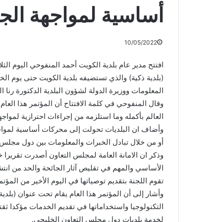
أساسية لمواجهة الجا
10/05/2022
افتتح مدير عام بلدية الكويت أحمد المنفوحي اليوم الث
(بلدية ذكية) والذي تستضيفه بلدية الكويت حتى يوم ال
المعلومات ووزيرة الدولة لشؤون البلدية الدكتورة رنا ا
وقال المنفوحي في كلمة الافتتاح أن المؤتمر هذا العا
العالم بأكمله وما استلزمه من إجراءات احترازية لمواج
وأضاف ان البلديات تحولت إلى محركات أساسية لمواجه
أو من خلال تبادل الخبرات والمعلومات بين دول مجلس 
وذكر ان الامانة العامة لمجلس التعاون أصدرت تقريرا خا
الأساسي والمهم في تقليص آثار الجائحة والحد من انت
تقوم اللجنة بتقديم توصياتها في اليوم الأخير من المؤتم
وأشار إلى أن المؤتمر هذا العام يقام تحت عنوان (بلدي
التكنولوجيا واستخداماتها في تقديم الخدمات مؤكدا ثقته
لخدمة بلديات دول مجلس التعاون الخليجي.