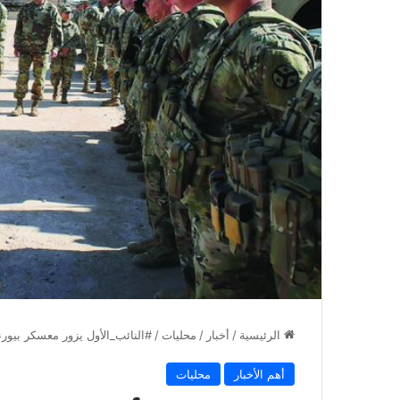
الرئيسية
/
أخبار
/
محليات
/
#النائب_الأول يزور معسكر بيورن
أهم الأخبار
محليات