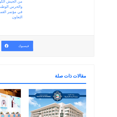
من الجيش الكوي
د
ف
ي
ف
ة
ت
ن
ي
والحرس الوطني 
)
ح
ا
ن
ف
ف
ا
ي
ذ
ف
التعاون
ن
ة
ذ
ا
ج
ة
ف
د
ج
ذ
ي
د
ة
د
ي
ج
ة
د
د
)
ة
ي
)
د
فيسبوك
ة
)
مقالات ذات صلة