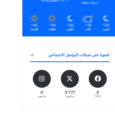
4.3 كيلومتر/ساعة
سماء صافية
45
44
40
42
42
℃
℃
℃
℃
℃
السبت
الأحد
الأثنين
الثلاثاء
الأربعاء
تابعونا على شبكات التواصل الاجتماعي
0
3٬771
0
Fans
متابعون
متابعون