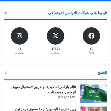
تابعونا على شبكات التواصل الاجتماعي
0
3٬771
0
Fans
متابعون
متابعون
الخليج
‏‎#الجوازات_السعودية: جاهزون لاستقبال ضيوف
الرحمن لموسم الحج
18/04/2026
وزير خارجية البحرين: أزمة مضيق هرمز تهديد