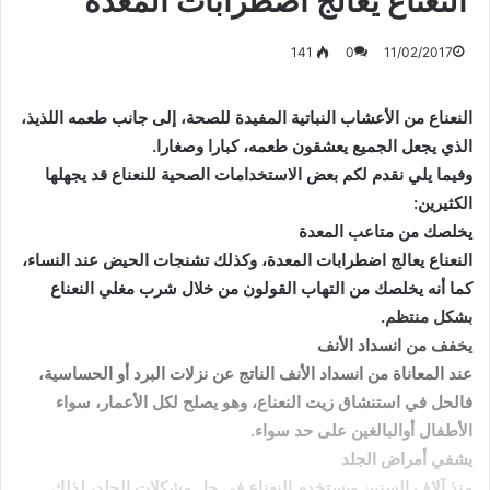
النعناع يعالج اضطرابات المعدة
141
0
11/02/2017
النعناع من الأعشاب النباتية المفيدة للصحة، إلى جانب طعمه اللذيذ،
الذي يجعل الجميع يعشقون طعمه، كبارا وصغارا.
وفيما يلي نقدم لكم بعض الاستخدامات الصحية للنعناع قد يجهلها
الكثيرين:
يخلصك من متاعب المعدة
النعناع يعالج اضطرابات المعدة، وكذلك تشنجات الحيض عند النساء،
كما أنه يخلصك من التهاب القولون من خلال شرب مغلي النعناع
بشكل منتظم.
يخفف من انسداد الأنف
عند المعاناة من انسداد الأنف الناتج عن نزلات البرد أو الحساسية،
فالحل في استنشاق زيت النعناع، وهو يصلح لكل الأعمار، سواء
الأطفال أوالبالغين على حد سواء.
يشفي أمراض الجلد
منذ آلاف السنين ويستخدم النعناع في حل مشكلات الجلد، لذلك