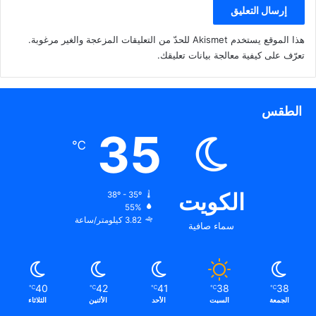
هذا الموقع يستخدم Akismet للحدّ من التعليقات المزعجة والغير مرغوبة.
تعرّف على كيفية معالجة بيانات تعليقك
.
الطقس
35
℃
الكويت
38º - 35º
55%
3.82 كيلومتر/ساعة
سماء صافية
40
42
41
38
38
℃
℃
℃
℃
℃
الجمعة
السبت
الأحد
الأثنين
الثلاثاء