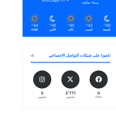
5.3 كيلومتر/ساعة
سماء صافية
44
40
40
42
40
℃
℃
℃
℃
℃
الجمعة
السبت
الأحد
الأثنين
الثلاثاء
تابعونا على شبكات التواصل الاجتماعي
0
3٬771
0
Fans
متابعون
متابعون