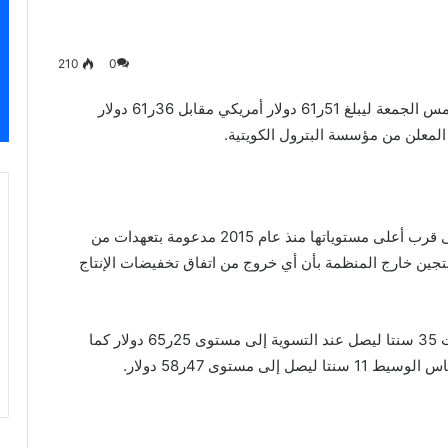
210
0
ارتفع سعر برميل النفط الكويتي 15 سنتا في تداولات أمس الجمعة ليبلغ 51ر61 دولار أمريكي مقابل 36ر61 دولار
لمعلن من مؤسسة البترول الكويتية.
وفي الأسواق العالمية ارتفعت أسعار النفط أمس لتبقى قرب أعلى مستوياتها منذ عام 2015 مدعومة بتعهدات من
نتجين خارج المنظمة بأن أي خروج من اتفاق تخفيضات الإنتاج
وارتفع سعر برميل نفط خام القياس العالمي مزيج برنت 35 سنتا ليصل عند التسوية إلى مستوى 25ر65 دولار كما
ستوى 47ر58 دولار.