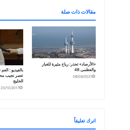
ي
)
د
ة
مقالات ذات صلة
)
«الأرصاد» تحذر: رياح مثيرة للغبار
والعظمى 48
بالفيديو : الع
عصر نجيب محف
08/09/2021
الخليج
23/10/2017
اترك تعليقاً