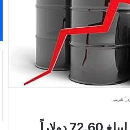
النفط الكويتي يرتفع ليبلغ 72.60 دولاراً