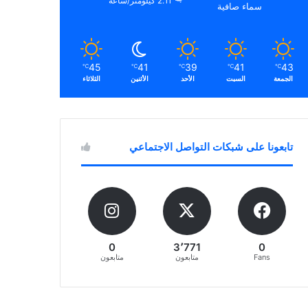
2.11 كيلومتر/ساعة
سماء صافية
45
41
39
41
43
℃
℃
℃
℃
℃
الجمعة
السبت
الأحد
الأثنين
الثلاثاء
تابعونا على شبكات التواصل الاجتماعي
0
3٬771
0
Fans
متابعون
متابعون