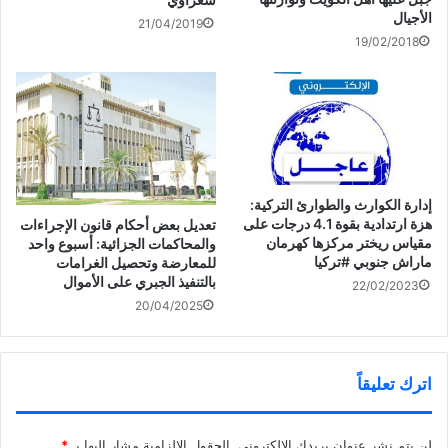
د
الأجيال
ة
21/04/2019
)
19/02/2018
إدارة الكوارث والطوارئ التركية:
هزة ارتدادية بقوة 4.1 درجات على
تعديل بعض أحكام قانون الإجراءات
مقياس ريختر مركزها كهرمان
والمحاكمات الجزائية: أسبوع واحد
ماراش جنوبي ‎#تركيا
للمعارضة وتحصيل الغرامات
بالتنفيذ الجبري على الأموال
22/02/2023
20/04/2025
اترك تعليقاً
لن يتم نشر عنوان بريدك الإلكتروني.
الحقول الإلزامية مشار إليها بـ
*