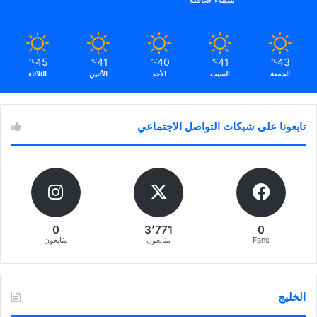
45
41
40
41
43
℃
℃
℃
℃
℃
الجمعة
السبت
الأحد
الأثنين
الثلاثاء
تابعونا على شبكات التواصل الاجتماعي
0
3٬771
0
Fans
متابعون
متابعون
الخليج