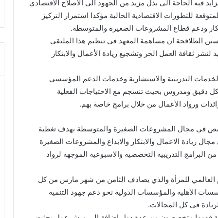
يد فيه الحاجة الى بذل مزيد من الجهود الى الاصلاح الاقتصادي
لمتوقعة للتطورات الاقتصادية الحالية مؤكدا استمرار التركيز
ابتكار ودعم قطاع المشروعات الصغيرة والمتوسطة.
سين الطلافحة ان مساهمة المعهد في تنظيم هذا الملتقى
د لنشر ثقافة العمل الحر وتشجيع ريادة الأعمال والابتكار
لخدمات التدريبية والاستشارية وخدمات الدعم المؤسسي
شكل دقيق ومدروس بحيث تنسجم مع الاحتياجات الفعلية
ئدات ورواد الأعمال من خلال برامج خاصة بهم.
صص في مجال المشروعات الصغيرة والمتوسطة بهدف تغطية
مجال ريادة الاعمال والابتكار والابداع والمشروعات الصغيرة
 البرامج التدريبية التخصصية والاسبوعية الموجهة لرواد
وم العالمي للمرأة والذي يصادف الثامن من شهر مارس من كل
سات الأهلية والمؤسسات الدولية نحو دعم جهود التنمية
الريادة في كل المجالات.
اشية قدمها متخصصون من عدة دول اضافة الى ورش عمل بحثت