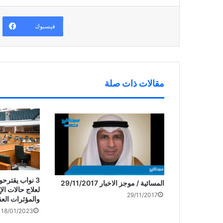
ف
ف
ا
ي
ذ
ف
ن
ة
ذ
ا
ج
ة
ف
د
ج
فيسبوك
ذ
ي
د
ة
د
ي
ج
ة
د
د
)
ة
ي
)
د
ة
)
مقالات ذات صلة
3 نواب يقترح
المسائية / موجز الاخبار 29/11/2017
لعلاج حالات ال
29/11/2017
والمؤثرات العق
18/01/2023