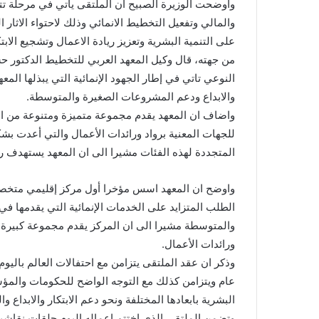
واوضحت الوزيرة الصبيح ان الملتقى ياتي في مرحلة تتزا
والمالي وتفعيل التخطيط الانمائي وذلك لاحتواء الاثار ا
على التنمية البشرية وتعزيز ريادة الاعمال وتشجيع ال
من جهته، قال وكيل المعهد العربي للتخطيط الدكتور ح
النوعي تاتي في إطار الجهود الإنمائية التي يبذلها المعه
والابداع ودعم المشروعات الصغيرة والمتوسطة.
واضاف ان المعهد يقدم مجموعة متميزة ومتنوعة من ا
للجهات المعنية برواد ورائدات الأعمال والتي أعدت ب
المتجددة لهذه الفئات مشيرا الى ان المعهد يستهدف را
واوضح ان المعهد اسس مؤخرا أول مركز إقليمي متخ
الطلب المتزايد على الخدمات الإنمائية التي يقدمها في 
والمتوسطة مشيرا الى ان المركز يقدم مجموعة كبيرة من
ورائدات الأعمال.
وذكر ان عقد الملتقى يتزامن مع احتفالات العالم بالي
عام ويتزامن كذلك مع التوجه الواضح للحكومات والمؤس
البشرية بابعادها المختلفة ونحو دعم الابتكار والابداع و
وتضمن الملتقى الذي اختتم اعماله اليوم حلقات نق