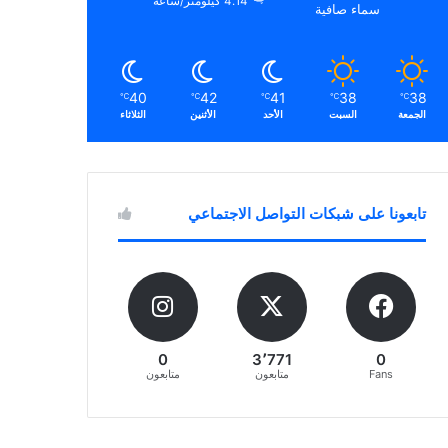
4.14 كيلومتر/ساعة
سماء صافية
40
42
41
38
38
℃
℃
℃
℃
℃
الجمعة
السبت
الأحد
الأثنين
الثلاثاء
تابعونا على شبكات التواصل الاجتماعي
0
3٬771
0
Fans
متابعون
متابعون