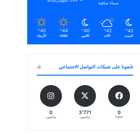
3.44 كيلومتر/ساعة
سماء صافية
45
44
40
42
42
℃
℃
℃
℃
℃
السبت
الأحد
الأثنين
الثلاثاء
الأربعاء
تابعونا على شبكات التواصل الاجتماعي
0
3٬771
0
Fans
متابعون
متابعون