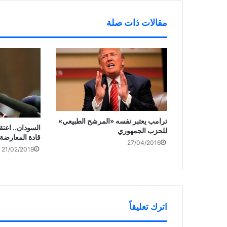
ي
)
د
ة
مقالات ذات صلة
)
ترامب يعتبر نفسه «المرشح الطبيعي»
السودان.. اعتق
للحزب الجمهوري
قادة المعارضة
27/04/2016
21/02/2019
اترك تعليقاً