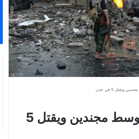
ن ويقتل 5 في عدن
انتحاري يفجر نفسه وسط مجندين ويقتل 5