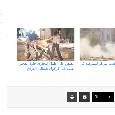
نفسه بمركز للشرطة في
القبض على طفل انتحاري حاول تفجير
نفسه فى كركوك شمالى العراق
مشاركة عبر البريد
طباعة
X