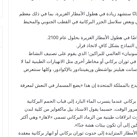
 سيناريو الانبعاثات المرتفعة، وجدا أن 716 بركانًا ستشهد زيادة في هطول الأمطار الغزيرة، بما في ذلك معظم
قي وبعض سلاسل الجزر البركانية في القطب الجنوبي والمحيط
 في هطول الأمطار الغزيرة بحلول عام 2100.
النماذج بشكل كافٍ لاتخاذ قرار.
ثسونيان» العالمي للبراكين؛ الذي يقوم على تصنيف النشاط
في ثوران بركاني أو مخاطر أخرى مثل الانهيارات الطينية لما لا
طاليا وسانت هيلينز بواشنطن وريفينتادور بالإكوادور، وكلها ستتعرض
يدج بالمملكة المتحدة إن هذا «يضع المسمار في النعش لمعرفة
بركاني عندما يتسرب الماء البارد إلى قباب الحمم البركانية
رور الوقت، حسبما يقول الاستاذ بيل ماكغواير من كلية لندن
وث انزلاقات طينية من الرماد البركاني تسمى «لاهار» وهي أكثر
كين إلى أن تكون بيئات هشة جدًا».
مطار المتزايدة إلى حدوث ثوران بركاني أو انهار بركانية معقدة