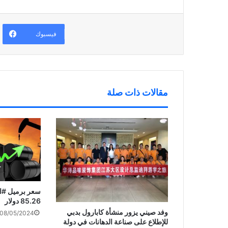
)
ح
ا
ن
ف
ف
ا
ي
ذ
ف
ن
ة
ذ
ا
ج
ة
ف
د
ج
فيسبوك
ذ
ي
د
ة
د
ي
ج
ة
د
د
)
ة
ي
)
د
ة
)
مقالات ذات صلة
سعر
85.26 دولار
وفد صيني يزور منشأة كابارول بدبي
08/05/2024
للإطلاع على صناعة الدهانات في دولة