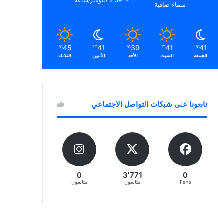
4.59 كيلومتر/ساعة
سماء صافية
45
41
39
41
41
℃
℃
℃
℃
℃
الجمعة
السبت
الأحد
الأثنين
الثلاثاء
تابعونا على شبكات التواصل الاجتماعي
0
3٬771
0
Fans
متابعون
متابعون