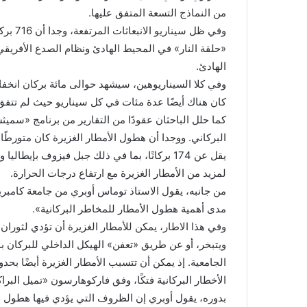
من النماذج التسعة المتفق عليها.
وفي ظل
«حلقة النار» في المحيط الهادئ ونظام الصدع الأفري
الهادئ.
وفي كلا السيناريوهين، سيشهد حوالى مائة بركان انخفاضًا
كان هناك أيضًا عدة مئات في كل سيناريو حيث لم تتفق 
كما حلل الباحثان عقودًا من التقارير من برنامج «سمي
البركاني. ووجدا أن هطول الأمطار الغزيرة كان متورطًا 
يقل عن 174 بركانًا، بما في ذلك جبل فيزوف بإي
لمزيد من الأمطار الغزيرة مع ارتفاع درجات الحرارة.
من جانبه، يقول الاستاذ توماس أوبري من جامعة كامبر
مدى أهمية هطول الأمطار للمخاطر البركانية».
وفي هذا الاطار، يمكن للأمطار الغزيرة أن تؤدي لثوران 
ويتبخر، أو عن طريق «تعفن» الهيكل الداخلي للبركان بم
الجامعية. إذ يمكن أن تتسبب الأمطار الغزيرة أيضًا بحد
الأخطار البركانية فتكًا، وفق فاركوهارسون «تميل البرا
بدوره، يقول أوبري إن الظروف التي يؤدي فيها هطول الأ