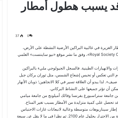
خ قد يسبب هطول أمطار
37
0
ر الغزيرة في غالبية البراكين الأرضية النشطة على الأرض،
وذلك وفق دراسة جديدة نشرتها مجلة «Royal Society Open Science»، وفق ما نشر موقع «نيو ساينتست» العلمي
ات والانهيارات الطينية. فالسجل الجيولوجي مليء بالبراكين
ام التي تعكس أو تحبس إشعاع الشمس، مثل ثوران بركان جبل
 جعل عام 1816 «عامًا من دون صيف». لذا يبدو أن العلاقة تسير في كلا الاتجاهين؛ ذوبان الأنهار
كن أن تؤثر جميعها على النشاط البركاني.
 جامعة ستراسبورغ بفرنسا وفالك أميلونج من جامعة ميامي
إطار سيناريوهات متوسطة وعالية لانبعاثات غازات الاحتباس
الحراري، والتي تقابل 2-3 درجة مئوية و 5 درجات مئوية من الاحترار بحلول عام 2100. ثم نظرا في ما لا يقل عن سبعة