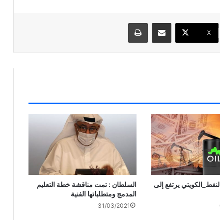
مشاركة عبر البريد
طباعة
X
 برميل ‎#النفط_الكويتي يرتفع إلى
السلطان : تمت مناقشة خطة التعليم
المدمج ومتطلباتها الفنية
31/03/2021