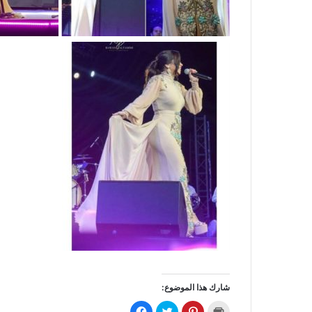
شارك هذا الموضوع:
ا
ا
ا
ا