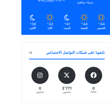
5.33 كيلومتر/ساعة
سماء صافية
38
42
41
44
44
℃
℃
℃
℃
℃
الخميس
الجمعة
السبت
الأحد
الأثنين
تابعونا على شبكات التواصل الاجتماعي
0
3٬771
0
Fans
متابعون
متابعون