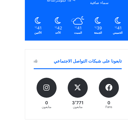
1.8 كيلومتر/ساعة
سماء صافية
41
42
41
39
41
℃
℃
℃
℃
℃
الخميس
الجمعة
السبت
الأحد
الأثنين
تابعونا على شبكات التواصل الاجتماعي
0
3٬771
0
Fans
متابعون
متابعون