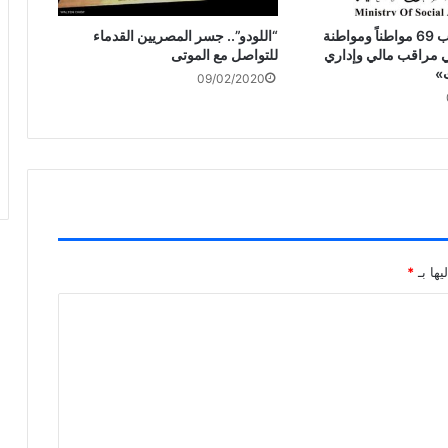
«الشؤون»: ندب 69 مواطناً ومواطنة
“اللودو”.. جسر المصريين القدماء
 مراقب مالي وإداري
للتواصل مع الموتى
ت»
09/02/2020
يها بـ
*