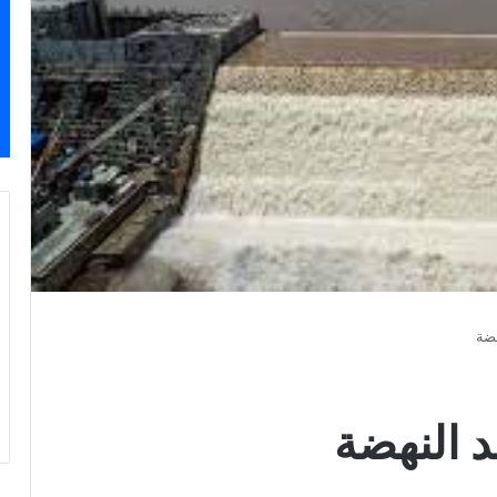
هضة
د النهضة