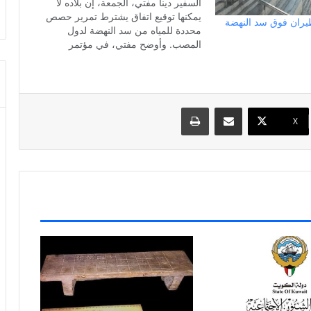
السفير دينا مفتي، الجمعة، إن بلاده لا
يمكنها توقيع اتفاق يشترط تمرير حصص
لطيران فوق سد النهضة
محددة للمياه من سد النهضة لدول
المصب. وأوضح مفتي، في مؤتمر
صحفي، أن المقترح الذي قدمته إثيوبيا
في المفاوضات أكدت خلاله التزامها
بمراعاة مخاوف دول المصب من حالات
الجفاف التي قد تحدث…
مشاركة عبر البريد
طباعة
X