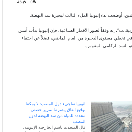
46
0
ين، أوضحت بدء إثيوبيا الملء الثالث لبحيرة سد النهضة.
نت”، إنه وفقاً لصور الأقمار الصناعية، فإن إثيوبيا بدأت أمس
ه في تخطي مستوى البحيرة من العام الماضي، فضلاً عن اختفاء
هو السد الركامي المقوس.
اثيوبيا تفاجىء دول المصب: لا يمكننا
توقيع اتفاق يشترط تمرير حصص
محددة للمياه من سد النهضة لدول
المصب
قال المتحدث باسم الخارجية الإثيوبية،