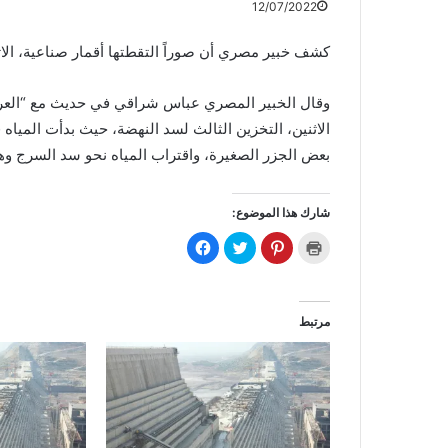
12/07/2022
كشف خبير مصري أن صوراً التقطتها أقمار صناعية، الاثن
وقال الخبير المصري عباس شراقي في حديث مع “العربية.
الاثنين، التخزين الثالث لسد النهضة، حيث بدأت الميا
بعض الجزر الصغيرة، واقتراب المياه نحو سد السرج و
شارك هذا الموضوع:
ا
ا
ا
ا
ض
ض
ض
ن
غ
غ
غ
ق
ط
ط
ط
ر
ل
ل
ل
ل
ل
ل
ل
ل
ط
م
م
م
مرتبط
ب
ش
ش
ش
ا
ا
ا
ا
ع
ر
ر
ر
ة
ك
ك
ك
(
ة
ة
ة
ف
ع
ع
ع
ت
ل
ل
ل
ح
ى
ى
ى
ف
P
ت
ف
ي
i
و
ي