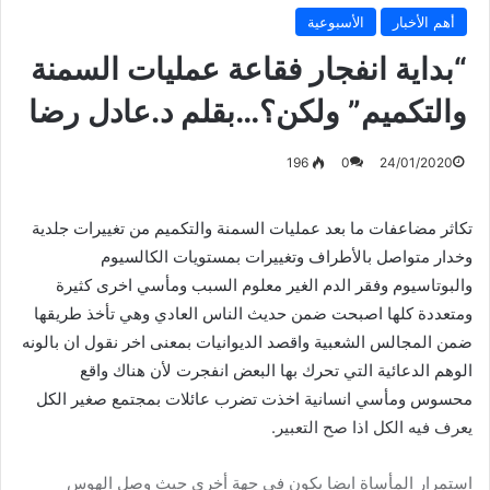
أهم الأخبار
الأسبوعية
“بداية انفجار فقاعة عمليات السمنة
والتكميم” ولكن؟…بقلم د.عادل رضا
196
0
24/01/2020
تكاثر مضاعفات ما بعد عمليات السمنة والتكميم من تغييرات جلدية
وخدار متواصل بالأطراف وتغييرات بمستويات الكالسيوم
والبوتاسيوم وفقر الدم الغير معلوم السبب ومأسي اخرى كثيرة
ومتعددة كلها اصبحت ضمن حديث الناس العادي وهي تأخذ طريقها
ضمن المجالس الشعبية واقصد الديوانيات بمعنى اخر نقول ان بالونه
الوهم الدعائية التي تحرك بها البعض انفجرت لأن هناك واقع
محسوس ومأسي انسانية اخذت تضرب عائلات بمجتمع صغير الكل
يعرف فيه الكل اذا صح التعبير.
استمرار المأساة ايضا يكون في جهة أخرى حيث وصل الهوس