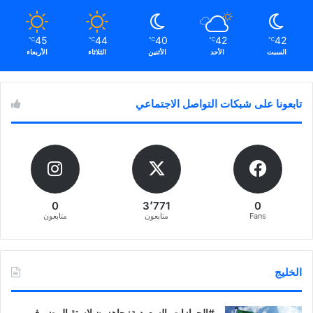
45
44
40
42
42
℃
℃
℃
℃
℃
السبت
الأحد
الأثنين
الثلاثاء
الأربعاء
تابعونا على شبكات التواصل الاجتماعي
0
3٬771
0
Fans
متابعون
متابعون
الخليج
‏‎#الجوازات_السعودية: جاهزون لاستقبال ضيوف