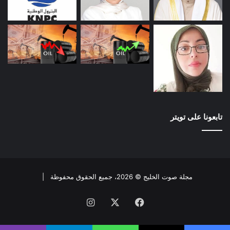
تابعونا على تويتر
مجلة صوت الخليج © 2026، جميع الحقوق محفوظة |
فيسبوك
X
انستقرام