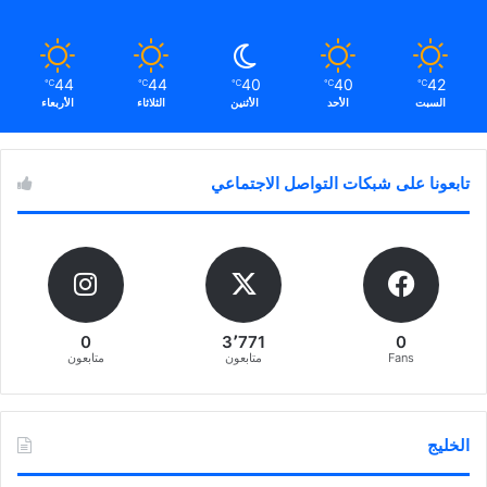
44
44
40
40
42
℃
℃
℃
℃
℃
السبت
الأحد
الأثنين
الثلاثاء
الأربعاء
تابعونا على شبكات التواصل الاجتماعي
0
3٬771
0
Fans
متابعون
متابعون
الخليج