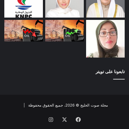
تابعونا على تويتر
مجلة صوت الخليج © 2026، جميع الحقوق محفوظة |
فيسبوك
X
انستقرام