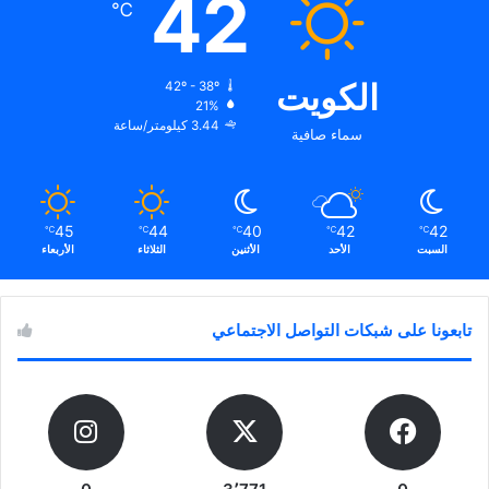
42
℃
الكويت
42º - 38º
21%
3.44 كيلومتر/ساعة
سماء صافية
45
44
40
42
42
℃
℃
℃
℃
℃
السبت
الأحد
الأثنين
الثلاثاء
الأربعاء
تابعونا على شبكات التواصل الاجتماعي