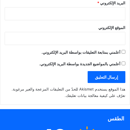
ف
ف
ا
البريد الإلكتروني
*
ي
ذ
ف
ن
ة
ذ
ا
ج
ة
ف
د
ج
ذ
ي
د
إسكان المرأة: إزالة الأنشطة
ة
د
ي
ج
ة
د
الموقع الإلكتروني
التجارية غير المرخصة في
د
)
ة
ي
)
منطقتي تيماء والصليبية
د
ة
)
أعلمني بمتابعة التعليقات بواسطة البريد الإلكتروني.
أعلمني بالمواضيع الجديدة بواسطة البريد الإلكتروني.
هذا الموقع يستخدم Akismet للحدّ من التعليقات المزعجة والغير مرغوبة.
تعرّف على كيفية معالجة بيانات تعليقك
.
الطقس