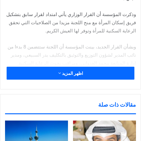
وذكرت المؤسسة أن القرار الوزاري يأتي امتداد لقرار سابق بتشكيل
فريق إسكان المرأة مع منح اللجنة مزيدا من الصلاحيات التي تحقق
الرعاية السكنية للمرأة وتوفر لها العيش الكريم.
وبشأن القرار الجديد، بينت المؤسسة أن اللجنة ستتضمن 8 بدءا من
نائب المدير لشؤون التوزيع والتوثيق بالتكليف بدر السبيعي، ومدير
إدارة المتابعة محمد العدواني، ومراقب بحوث الرعاية السكنية
والشؤون الإدارية أسماء الجافور.
اظهر المزيد
كما وشمل القرار الوزاري تعيين علي الأستاذ ممثلا عن وزارة
الداخلية، والسيدة فوزية دشتي والمحامي عبدالعزيز العفيصان
وممثل عن بنك الائتمان إلى جانب بشاير الباذر.
مقالات ذات صلة
وحدد القرار اختصاص اللجنة ” النظر في التظلمات من قرارات لجنة
المساكن الحكومية المؤجرة الخاصة بإسكان المرأة، والنظر في
الشكاوى الخاصة بإسكان المرأة التي تقدم إليها، والحالات الخاصة