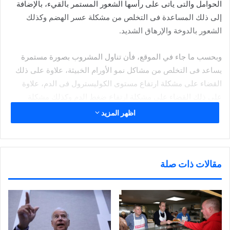
الحوامل والتى ياتى على رأسها الشعور المستمر بالقيء، بالإضافة
إلى ذلك المساعدة فى التخلص من مشكلة عسر الهضم وكذلك
الشعور بالدوخة والإرهاق الشديد.
وبحسب ما جاء في الموقع، فأن تناول المشروب بصورة مستمرة
يساعد فى التخلص من مشاكل نمو الأورام الخبيثة، علاوة على ذلك
القضاء على مشكلة ارتفاع مستوى الكوليسترول فى الدم، علاوة
على ذلك القضاء على مشكلة ارتفاع ضغط الدم وكذلك مشكلة
الدهون الثلاثية.
اظهر المزيد
شارك هذا الموضوع:
ا
ا
ا
ا
ض
ض
ض
ن
مقالات ذات صلة
غ
غ
غ
ق
ط
ط
ط
ر
ل
ل
ل
ل
ل
ل
ل
ل
ط
م
م
م
مرتبط
ب
ش
ش
ش
ا
ا
ا
ا
ع
ر
ر
ر
ة
ك
ك
ك
(
ة
ة
ة