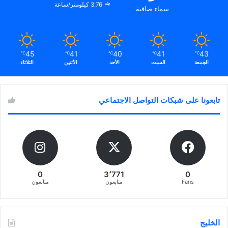
3.76 كيلومتر/ساعة
سماء صافية
45
41
40
41
43
℃
℃
℃
℃
℃
الجمعة
السبت
الأحد
الأثنين
الثلاثاء
تابعونا على شبكات التواصل الاجتماعي
0
3٬771
0
Fans
متابعون
متابعون
الخليج