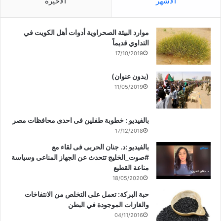
الأشهر
الأخيرة
موارد البيئة الصحراوية أدوات أهل الكويت في
التداوي قديماً
17/10/2019
(بدون عنوان)
11/05/2019
بالفيديو : خطوبة طفلين فى احدى محافظات مصر
17/12/2018
بالفيديو :د. جنان الحربى فى لقاء مع
#صوت_الخليج تتحدث عن الجهاز المناعى وسياسة
مناعة القطيع
18/05/2020
حبة البركة: تعمل على التخلص من الانتفاخات
والغازات الموجودة في البطن
04/11/2016