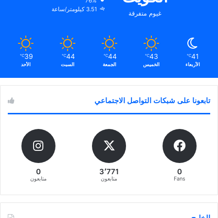
76%
3.51 كيلومتر/ساعة
غيوم متفرقة
39
44
44
43
41
℃
℃
℃
℃
℃
الأربعاء
الخميس
الجمعة
السبت
الأحد
تابعونا على شبكات التواصل الاجتماعي
0
3٬771
0
Fans
متابعون
متابعون
الخليج