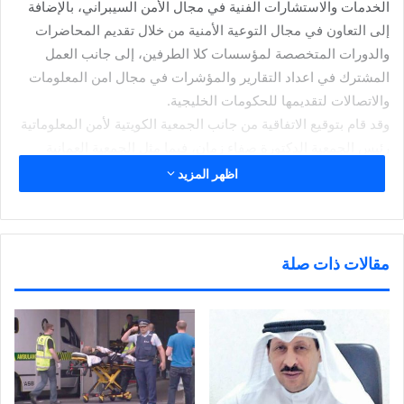
الخدمات والاستشارات الفنية في مجال الأمن السيبراني، بالإضافة
إلى التعاون في مجال التوعية الأمنية من خلال تقديم المحاضرات
والدورات المتخصصة لمؤسسات كلا الطرفين، إلى جانب العمل
المشترك في اعداد التقارير والمؤشرات في مجال امن المعلومات
والاتصالات لتقديمها للحكومات الخليجية.
وقد قام بتوقيع الاتفاقية من جانب الجمعية الكويتية لأمن المعلوماتية
رئيس الجمعية الدكتورة صفاء زمان، فيما مثل الجمعية العمانية
لتقنية المعلومات رئيس الجمعية العمانية الدكتور سالم الرزيقي
اظهر المزيد
وبحضور سفير سلطنة عمان لدى الكويت سعادة السفير الدكتور
صالح الخروصي والذي اشاد بضرورة تأصيل وتعميق العلاقات
الخليجية وخاصة في المجالات التقنية؛ كما حضر اعضاء مجلس ادارة
مقالات ذات صلة
الجمعية الكويتية لامن المعلومات المهندس بدر البحر والمهندس
محمد ابوطالب.
وبموجب الاتفاقية ستنطلق توصيات خليجية أخرى تشمل اتفاقيات
جديدة لدول المنطقة هدفها بناء اتحاد خليجي موحد معتمد لمساندة
الحكومات والشعوب الخليجية من أجل مواجهة تحديات التكنولوجية
المستقبلة.