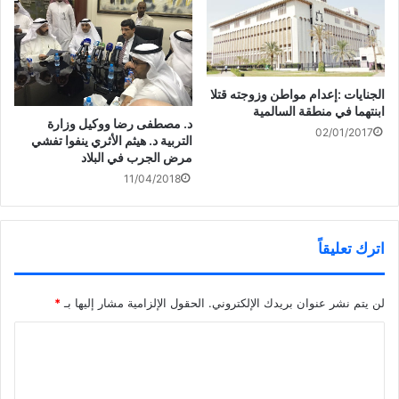
ف
ف
ا
ي
ذ
ف
ن
ة
ذ
ا
ج
ة
ف
د
ج
ذ
ي
د
ة
د
ي
ج
ة
د
د
)
ة
الجنايات :إعدام مواطن وزوجته قتلا
ي
)
جامعة الكويت: فتح باب
د
ابنتهما في منطقة السالمية
التسجيل الإلكتروني لاختبارات
ة
د. مصطفى رضا ووكيل وزارة
)
02/01/2017
القدرات
التربية د. هيثم الأثري ينفوا تفشي
مرض الجرب في البلاد
11/04/2018
اترك تعليقاً
لن يتم نشر عنوان بريدك الإلكتروني.
الحقول الإلزامية مشار إليها بـ
*
ا
ل
ت