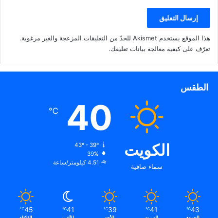
هذا الموقع يستخدم Akismet للحدّ من التعليقات المزعجة والغير مرغوبة.
تعرّف على كيفية معالجة بيانات تعليقك
.
الطقس
40
℃
الكويت
43º - 39º
39%
4.51 كيلومتر/ساعة
سماء صافية
45
41
39
41
43
℃
℃
℃
℃
℃
الجمعة
السبت
الأحد
الأثنين
الثلاثاء