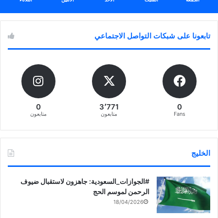
تابعونا على شبكات التواصل الاجتماعي
0
3٬771
0
Fans
متابعون
متابعون
الخليج
‏‎#الجوازات_السعودية: جاهزون لاستقبال ضيوف
الرحمن لموسم الحج
18/04/2026