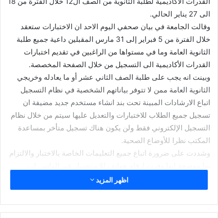
القدرات الأكاديمية لطلبة الثانوية من الصف ال12 خلال الفترة من 18
الى 27 يناير الحالي.
وقالت الجامعة في بيان صحفي اليوم الاحد ان الاختبارات ستعقد
خلال الفترة من 5 فبراير إلى 31 مارس المقبلين داعية جميع طلبة
الثانوية العامة وما في مستواها من الراغبين في تقديم اختبارات
القدرات الأكاديمية الى التسجيل من خلال الصفحة المخصصة.
وبينت انه يجب على طلبة الصف الثاني عشر أو ما يعادله وخريجي
الثانوية العامة ممن لا تتوفر بياناتهم الشخصية في نظام التسجيل
اتباع الارشادات المبينة تحت بند انشاء مستخدم جديد مضيفة ان
تسجيل جميع الطلاب للاختبارات والتعديل عليها سيتم من خلال نظام
التسجيل الإلكتروني فقط ولن يكون هناك تسجيل متأخر بمساعدة
المكتب نظرا للأوضاع الصحية.
وشددت على ضرورة اتباع جميع التعليمات الخاصة بالاختبار والالتزام
بها موضحة انها وفرت ارقام هواتف للاستفسار عبر الواتس اب
حسب الاحرف الهجائية وفق النحو الآتي: للطلبة الذين تبدأ أسماؤهم
اظهر المزيد
من حرف ( أ ) إلى ( ذ ) يمكنهم التواصل من خلال الواتس اب :
24983940 للطلبة الذين تبدأ أسماؤهم من حرف ( ر ) إلي ( ع)
يمكنهم التواصل من خلال الواتس اب : 24987983 للطلبة الذين تبدأ