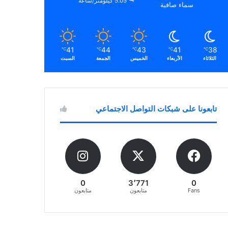
5.05 كيلومتر/ساعة
سماء صافية
41
44
43
41
38
℃
℃
℃
℃
℃
الثلاثاء
الأربعاء
الخميس
الجمعة
السبت
تابعونا على شبكات التواصل الاجتماعي
0
3٬771
0
Fans
متابعون
متابعون