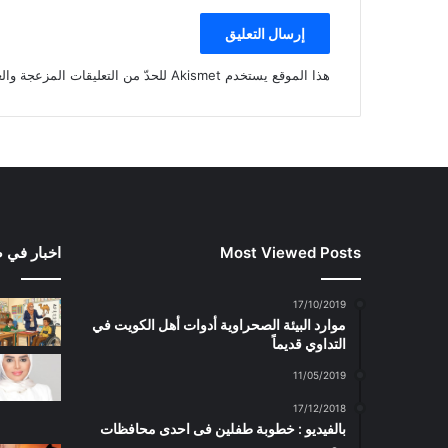
هذا الموقع يستخدم Akismet للحدّ من التعليقات المزعجة والغير مرغوبة.
Most Viewed Posts
اخبار في 
17/10/2019
موارد البيئة الصحراوية أدوات أهل الكويت في
التداوي قديماً
11/05/2019
17/12/2018
بالفيديو : خطوبة طفلين فى احدى محافظات
مصر