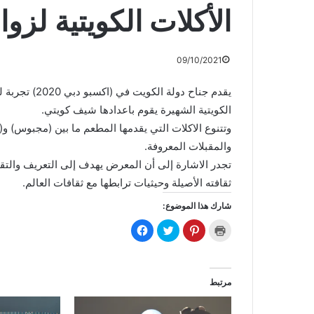
الأكلات الكويتية لزو
09/10/2021
يقدم جناح دول
الكويتية الشهيرة يقوم باعدادها شيف كويتي.
وتتنوع الاكلات التي يقدمها المطعم ما بين (مجبوس) و(
والمقبلات المعروفة.
تجدر الاشارة إلى أن المعرض يهدف إلى التعريف والتقر
ثقافته الأصيلة وحيثيات ترابطها مع ثقافات العالم.
شارك هذا الموضوع:
ا
ا
ا
ا
ض
ض
ض
ن
غ
غ
غ
ق
ط
ط
ط
ر
ل
ل
ل
ل
ل
ل
ل
ل
ط
م
م
م
مرتبط
ب
ش
ش
ش
ا
ا
ا
ا
ع
ر
ر
ر
ة
ك
ك
ك