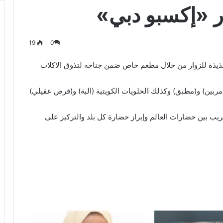
ار «إكسبو دبي»
19
0
ة الكويت في (اكسبو دبي 2020) تجربة لذيذة للزوار من خلال مطعم خاص ضمن جناحه لتذوق الاكلات
مربين) و(مطبق) وكذلك الحلويات الكويتية (البة) و(قرص عقيلي)
يب بين حضارات العالم وإبراز حضارة كل بلد والتركيز على