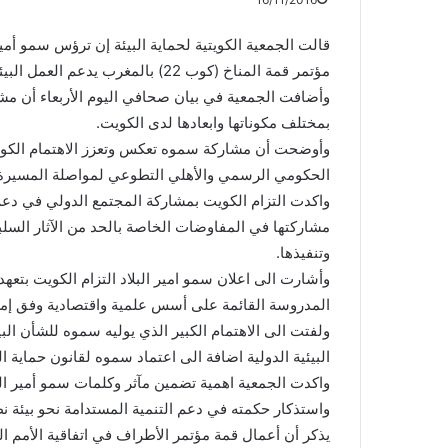
قالت الجمعية الكويتية لحماية البيئة إن ترؤس سمو أمير
مؤتمر قمة المناخ (كوب 22) بالمغرب يدعم العمل البيئي على المستوى المحلي.
وأضافت الجمعية في بيان صحافي اليوم الأربعاء أن مشا
بمختلف مكوناتها وابعادها لدى الكويت.
وأوضحت أن مشاركة سموه تعكس وتعزز الاهتمام الكويتي
الحكومي الرسمي والأهلي التطوعي لمواصلة المسيرة ا
واكدت التزام الكويت بمشاركة المجتمع الدولي في دعم
مشاركتها في المفاوضات الخاصة بالحد من الآثار السلبية
وتنفيذها.
وأشارت الى اعلان سمو امير البلاد التزام الكويت ب
المدروسة القائمة على أسس علمية واقتصادية وفق إمكانا
ولفتت الى الاهتمام الكبير الذي يوليه سموه للشأن ا
البيئية الدولية اضافة الى اعتماد سموه لقانون حماية ال
واكدت الجمعية اهمية تضمين مآثر وكلمات سمو أمير البلاد
واستذكار حكمته في دعم التنمية المستدامة نحو بيئة ن