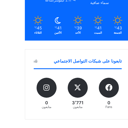
2.11 كيلومتر/ساعة
سماء صافية
45
41
39
41
43
℃
℃
℃
℃
℃
الجمعة
السبت
الأحد
الأثنين
الثلاثاء
تابعونا على شبكات التواصل الاجتماعي
0
3٬771
0
Fans
متابعون
متابعون