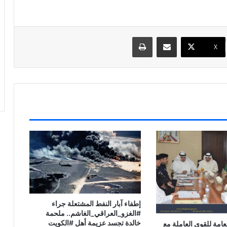
مشاركة عبر البريد
طباعة
X
إطفاء آبار النفط المشتعلة جراء
#الغزو_العراقي_الغاشم.. ملحمة
خالدة تجسد عزيمة أهل #الكويت
لعامة للقوى العاملة مع