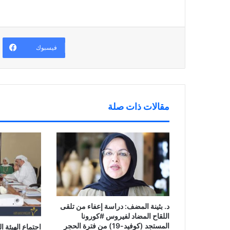
د
ف
ي
ف
ة
ت
ن
ي
)
ح
ا
ن
ف
ف
ا
ي
ذ
ف
ن
ة
ذ
ا
ج
ة
ف
د
ج
فيسبوك
ذ
ي
د
ة
د
ي
ج
ة
د
د
)
ة
ي
)
د
ة
)
مقالات ذات صلة
د. بثينة المضف: دراسة إعفاء من تلقى
اللقاح المضاد لفيروس #كورونا
المستجد (كوفيد-19) من فترة الحجر
اجتماع الهيئة ا