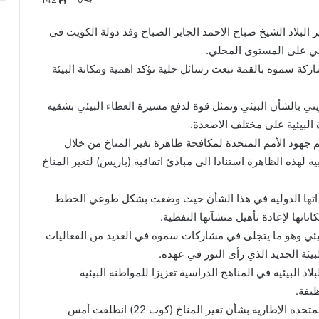
 البلاد الشيخ صباح الاحمد الجابر الصباح وفد دولة الكويت في
ركة سموه بالقمة تبعث رسائل جلية تؤكد اهمية ومكانة البيئة
 بالشأن البيئي وتمثل قوة لدفع مسيرة العطاء البيئي بشقيه
لبيئية على مختلف الاصعدة.
 جهود الأمم المتحدة لمكافحة ظاهرة تغير المناخ من خلال
 لهذه الظاهرة استنادا الى مبادئ اتفاقية (باريس) لتغير المناخ
تعهداتها الدولية في هذا الشأن حيث وضعت بشكل طوعي الخطط
تها لإعادة تأهيل منشآتها النفطية.
لبيئي وهو ما يتجلى في مشاركات سموه في العديد من الفعاليات
بيئة الجديد الذي رأى النور في عهده.
 البيئية في المناهج الدراسية تعزيزا للمواطنة البيئية
ظيفة.
يذكر أن أعمال قمة مؤتمر الأطراف في اتفاقية الأمم المتحدة الإطارية بشأن تغير المناخ (كوب 22) انطلقت أمس