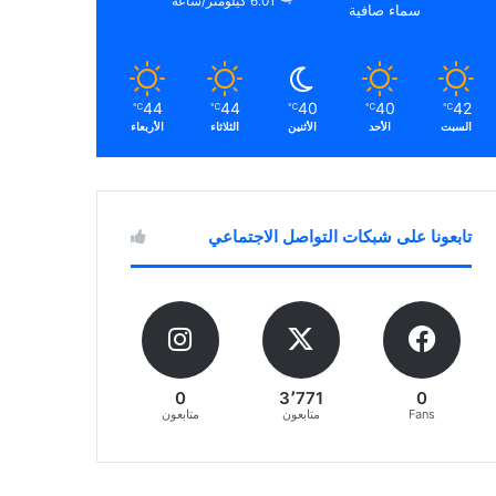
6.01 كيلومتر/ساعة
سماء صافية
44
44
40
40
42
℃
℃
℃
℃
℃
السبت
الأحد
الأثنين
الثلاثاء
الأربعاء
تابعونا على شبكات التواصل الاجتماعي
0
3٬771
0
Fans
متابعون
متابعون