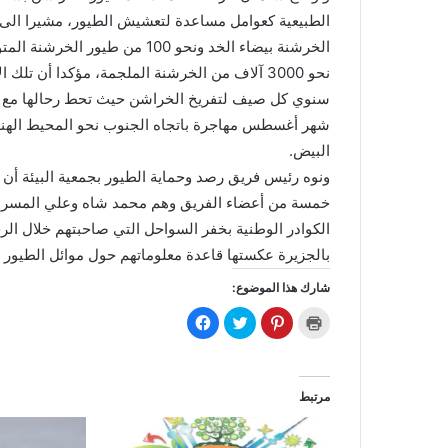
نحو 3000 آلاف من الخرشنة الملجمة، مؤكدا أن 
سنوي كل صيف لتفريخ الخراشن حيث تحط رحالها مع شهر
البيض.
ونوه رئيس فريق رصد وحماية الطيور بجمعية البيئة أن
خمسة من أعضاء الفريق وهم محمد شاه وعلي المسري و
الكوادر الوطنية بخفر السواحل التي صاحبتهم خلال الرح
بالجزيرة عكستها قاعدة معلوماتهم حول موائل الطيور با
شارك هذا الموضوع:
ا
ا
ا
ا
ض
ض
ض
ن
غ
غ
غ
ق
ط
ط
ط
ر
ل
ل
ل
ل
ل
ل
ل
ل
ط
م
م
م
مرتبط
ب
ش
ش
ش
ا
ا
ا
ا
ع
ر
ر
ر
ة
ك
ك
ك