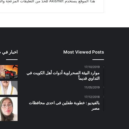
هذا الموقع يستخدم Akismet للحدّ من التعليقات المزعجة والغير مرغوبة.
Most Viewed Posts
اخبار في 
17/10/2019
موارد البيئة الصحراوية أدوات أهل الكويت في
التداوي قديماً
11/05/2019
17/12/2018
بالفيديو : خطوبة طفلين فى احدى محافظات
مصر