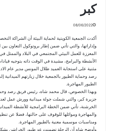
كبر
08/06/2022
أكدت الجمعية الكويتية لحماية البيئة أن الشراكة التخصص
وإداراتها، والتي تأتي ضمن إطار بروتوكول التعاون بين 
المعززة للعمل البيئي المجتمعي في البلاد والممثل ف
الأنشطة والبرامج، مشيدة في الوقت ذاته بتوجيه قيادات
مثنية على استجابة العميد طلال المونس مدير عام الاد
رصد وحماية الطيور بالجمعية خلال زيارتهم الميدانية إ
الطيور المهاجرة.
وبهذا الخصوص، قال محمد شاه، رئيس فريق رصد وحماية 
جزيرة كبر، والتي شملت جولة ميدانية وورش عمل لعد
الخرشنة، تأتي ضمن الخطة البرامجية للأنشطة الميداني
والمهاجرة وموائلها للوقوف على حالتها، فضلا عن تنظ
ومناسبات موسمية معنية بالطيور المهاجرة.
وأوضح شاه أن الرحلة تضمنت عد طيور الخراشن بشكل ع