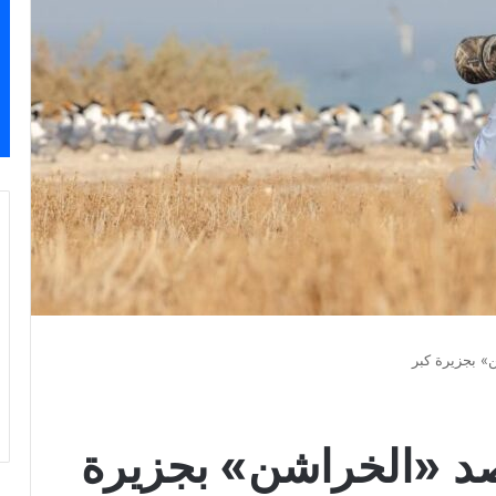
» بجزيرة كبر
صد «الخراشن» بجزيرة