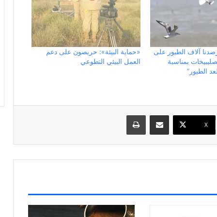
 رصدنا آلاف الطيور على
«حماية البيئة»: حريصون على دعم
صليبيخات بمناسبة
العمل البيئي التطوعي
عد الطيور”
مشاركة عبر البريد
طباعة
X