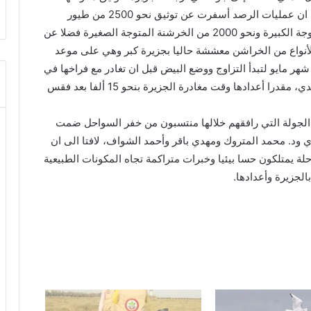
الطبيعية كعوامل مساعدة لتعشيش الطيور، مشيرا الى ان عمليات الرصد أسفرت عن توثيق نحو 2500 من طيور
الخرشنة بيضاء الخد ونحو 100 من طيور الخرشنة المتوجة الكبيرة ونحو 2000 من الخرشنة المتوجة الصغيرة فضلا عن
تلك الأنواع من الخراشن معششة حاليا بجزيرة كبر وهي على موعد
 مايو لتبدأ التزاوج ووضع البيض قبل ان تغادر مع فراخها في
شهر أغسطس مهاجرة باتجاه الجنوب نحو المحيط الهندي، مقدرا أعدادها وقت مغادرة الجزيرة بنحو 15 ألفا بعد فقس
 الجولة التي رافقهم خلالها منتسبون من خفر السواحل ضمت
د. محمد المتروك ومهدي باقر وأحمد الشواف، لافتا الى ان
لة يمتلكون حسا بيئيا وخبرات متراكمة تجاه المكونات الطبيعية
لجزيرة وأعدادها.