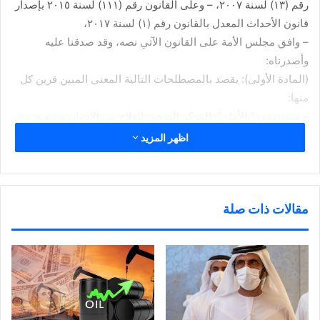
رقم (۱۳) لسنة ٢٠٠٧، – وعلى القانون رقم (۱۱۱) لسنة ۲۰۱٥ بإصدار
قانون الأحداث المعدل بالقانون رقم (۱) لسنة ٢٠١٧،
– وافق مجلس الأمة على القانون الآتي نصه، وقد صدقنا عليه
وأصدرناه:
(المادة الأولى): يقصد بالمصطلحات التالية المعنى المبين قرين كل
منها:
– مستشفى ” الأمل “: المركز الصحي للعلاج من الإدمان ويتبع وزير
الصحة مباشرة.
اظهر المزيد
– مجلس الإدارة: مجلس إدارة مستشفى الأمل.
– مدير المستشفى: المدير المسؤول عن الإشراف والرقابة على
أعمال المركز، ويكون مسؤولاً أمام مجلس الإدارة.
مقالات ذات صلة
– المريض: كل من يتلقى العلاج أو يرغب في العلاج من الإدمان على
المواد المخدرة والمؤثرات العقلية والمواد الكيميائية أو على المواد
الكحولية والخمور، والتي يصدر بتحديدها قرار من وزير الصحة.
– ذوو المريض: من ينص القانون على أحقيتهم في تقديم طلب العلاج
من الإدمان.
– الطبيب المختص: من يتم تصنيفه من المختصين في علاج وتأهيل