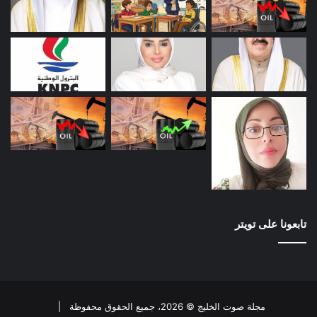
وقد نص في المادة الأولى منه على بعض المصطلحات الخاصة
بالقانون، وتناولت المادتان الثانية والثالثة الهدف من إنشاء القانون
والمتطلبات المادية لبناء المستشفى، وحددت المواد الرابعة
والخامسة والسادسة التبعية الإدارية والمالية للمستشفى وكذلك
الهيكل التنظيمي للمستشفى.
وجاءت المواد السابعة والثامنة والتاسعة والعاشرة والحادية عشرة،
لتوضح سياسة التعامل مع المريض وأهله والمستشفى وحقوق
وواجبات كل منهم، وتنظيم الحد الأدنى والحد الأقصى لمكوث
المريض بالمستشفى.
إن الغاية من هذا الاقتراح بقانون تكمن في انتشال المدمنين من
ضحايا المخدرات والمؤثرات العقلية والكيميائية والمشروبات
الكحولية والخمور وأسرهم من هذا الوباء وإعادة تأهيلهم للارتقاء
بالمجتمع والنهوض بهم من أي عثرة قد تعترض طريقهم للبناء
تابعونا على تويتر
والتنمية المنشودة
شارك هذا الموضوع:
ا
ا
ا
ا
مجلة صوت الخليج © 2026، جميع الحقوق محفوظة |
ض
ض
ض
ن