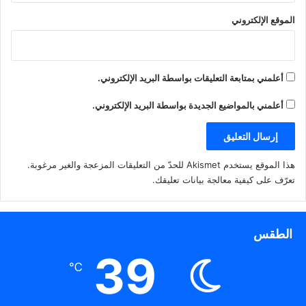
من لجنة ثلاثية من الاستشاريين المختصين إذا وجد ضرورة لذلك من
الموقع الإلكتروني
دون الحاجة إلى العرض على المجلس الطبي العام، ولا يتعارض ذلك
مع إمكانية تقديمه للاختبارات الدراسية إذا أبدى المريض رغبته في
ذلك.
أعلمني بمتابعة التعليقات بواسطة البريد الإلكتروني.
وفي حال ثبوت عدم لياقة المريض الصحية للعمل يتم إصدار القرار
بإجماع اللجنة الثلاثية، ولا يعد القرار نافذًا إلا بعد التصديق عليه من
أعلمني بالمواضيع الجديدة بواسطة البريد الإلكتروني.
قبل مجلس الإدارة، على أن تحدد أسباب ذلك، وأن يكون المريض
ممن يستلزم علاجه فترات زمنية طويلة لا تقل عن عام كأحد الشروط
الواجب توافرها للنظر في لياقته الصحية.
هذا الموقع يستخدم Akismet للحدّ من التعليقات المزعجة والغير مرغوبة.
تعرّف على كيفية معالجة بيانات تعليقك
.
(المادة السابعة): لا يجوز لعيادة الطوارئ رفض استقبال أي مريض
يرغب في الدخول للمستشفى لأي سبب كان إذا ثبت مرضه
بالإدمان، ويخصص جناح للحالات الجديدة إلى حين تصنيفها قبل
الطقس
إلحاقها بالأجنحة الأخرى للإقامة الطويلة.
39
وفي حالة إحضار مريض من قبل ذويه فإنه يتم التأكد من مرضه
℃
بالإدمان وتشخيصه قبل قبول دخول المستشفى، ولا يجوز رفض
دخوله إذا ثبت تعاطيه للمواد التي يصدر بها قرار من وزير الصحة.