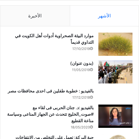
الأشهر
الأخيرة
موارد البيئة الصحراوية أدوات أهل الكويت في
التداوي قديماً
17/10/2019
(بدون عنوان)
11/05/2019
بالفيديو : خطوبة طفلين فى احدى محافظات مصر
17/12/2018
بالفيديو :د. جنان الحربى فى لقاء مع
#صوت_الخليج تتحدث عن الجهاز المناعى وسياسة
مناعة القطيع
18/05/2020
حبة البركة: تعمل على التخلص من الانتفاخات