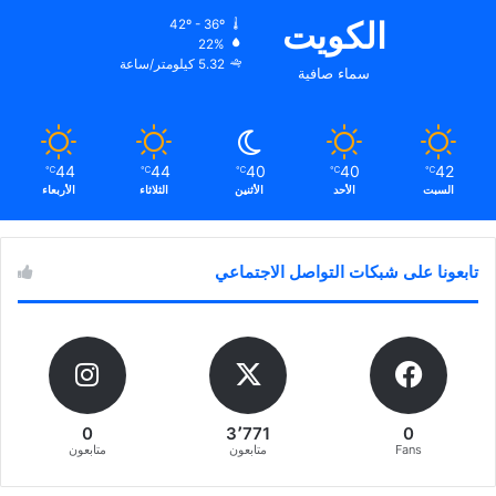
الكويت
42º - 36º
22%
5.32 كيلومتر/ساعة
سماء صافية
44
44
40
40
42
℃
℃
℃
℃
℃
السبت
الأحد
الأثنين
الثلاثاء
الأربعاء
تابعونا على شبكات التواصل الاجتماعي
0
3٬771
0
Fans
متابعون
متابعون