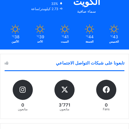
الكويت
33%
2.73 كيلومتر/ساعة
سماء صافية
38
39
41
44
43
℃
℃
℃
℃
℃
الخميس
الجمعة
السبت
الأحد
الأثنين
تابعونا على شبكات التواصل الاجتماعي
0
3٬771
0
Fans
متابعون
متابعون