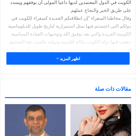
الكويت في الدول المعتمدين لديها داعيا المولى أن يوفقهم ويسدد
على طريق الخير والنجاح عملهم.
وقال مخاطبا السفراء “إن انطلاقتكم الجديدة كسفراء للكويت في
دولكم التي اعتمدتم فيها تمثل استمرارية لتاريخ طويل للدبلوماسية
الكويتية الفريدة والتي بعد توفيق الله وتوجيهات القيادة السياسية
حققت فيها دولة الكويت مكانة اقليمية ودولية عكست ثقة المجتمع
الدولي واحترامه للكويت بشهادة جميع الدول الشقيقة والصديقة”.
وأضاف “أوصيكم خيرا بالمواطنين في الدول التي شرفتم بتمثيل
اظهر المزيد
الكويت فيها من خلال فتح قنوات اتصال رسمية تلبي كافة احتياجاتهم
ولوازمهم وتسهل عليهم أمورهم وتعمل على تذليل أية معوقات
تواجههم أثناء سفرهم”.
مقالات ذات صلة
وأكد أهمية المحافظة على المصداقية الدولية التي اكتسبتها دولة
الكويت في نهجها السياسي على مر السنين وعلى النزاهة والمكانة
المرموقة التي انتهجتها وزارة الخارجية في عملها.
وأوضح ان عملية النقل هذه بين رؤساء البعثات الدبلوماسية تعد
الأكبر في وزارة الخارجية مبينا انها تمت وفق معايير وأسس تضمن
استمرارية وحيوية الدبلوماسية الكويتية.