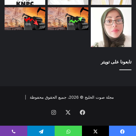
تابعونا على تويتر
مجلة صوت الخليج © 2026، جميع الحقوق محفوظة |
فيسبوك
X
انستقرام