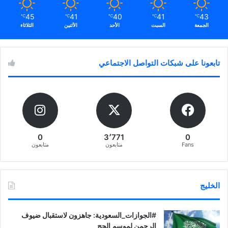
45
41
40
41
43
℃
℃
℃
℃
℃
الجمعة
السبت
الأحد
الأثنين
الثلاثاء
تابعونا على شبكات التواصل الاجتماعي
0
3٬771
0
Fans
متابعون
متابعون
الخليج
‏‎#الجوازات_السعودية: جاهزون لاستقبال ضيوف
الرحمن لموسم الحج