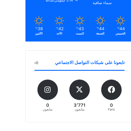
5.14 كيلومتر/ساعة
سماء صافية
38
42
43
44
44
℃
℃
℃
℃
℃
الخميس
الجمعة
السبت
الأحد
الأثنين
تابعونا على شبكات التواصل الاجتماعي
0
3٬771
0
Fans
متابعون
متابعون