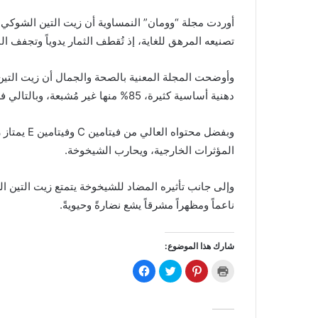
تصنيعه المرهق للغاية، إذ تُقطف الثمار يدوياً وتجفف الب
وأوضحت المجلة المعنية بالصحة والجمال أن زيت التين 
دهنية أساسية كثيرة، 85% منها غير مُشبعة، وبالتالي فهي مفيدة جداً لجسم الإنسان.
وبفضل محتوا
المؤثرات الخارجية، ويحارب الشيخوخة.
وإلى جانب تأثيره المضاد للشيخوخة يتمتع زيت التين ا
ناعماً ومظهراً مشرقاً يشع نضارةً وحيويةً.
شارك هذا الموضوع:
ا
ا
ا
ا
ض
ض
ض
ن
غ
غ
غ
ق
ط
ط
ط
ر
ل
ل
ل
ل
ل
ل
ل
ل