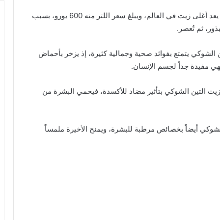
أوردت مجلة “وومان” النمساوية أن زيت التين الشوكي يعد أغلى زيت في العالم، ويبلغ سعر اللتر منه 600 يورو، بسبب
ذور، ثم تُعصر.
الشوكي يتمتع بفوائد صحية وجمالية كثيرة، إذ يزخر بأحماض
ه العالي من فيتامين C وفيتامين E يمتاز زيت التين الشوكي بتأثير مضاد للأكسدة، فيحمي البشرة من
لشوكي أيضاً بخصائص مرطبة للبشرة، ويمنح الأخيرة ملمساً