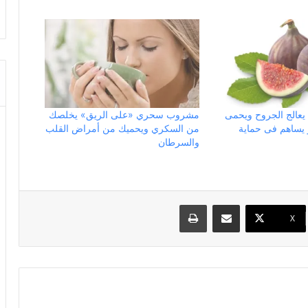
 يعالج الجروح ويحمى
مشروب سحري «على الريق» يخلصك
يساهم فى حماية
من السكري ويحميك من أمراض القلب
والسرطان
مشاركة عبر البريد
طباعة
X