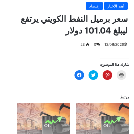
أهم الأخبار
إقتصاد
سعر برميل النفط الكويتي يرتفع
ليبلغ 101.04 دولار
23
0
12/06/2026
شارك هذا الموضوع:
ا
ا
ا
ا
ض
ض
ض
ن
غ
غ
غ
ق
ط
ط
ط
ر
ل
ل
ل
ل
ل
ل
ل
ل
ط
م
م
م
مرتبط
ب
ش
ش
ش
ا
ا
ا
ا
ع
ر
ر
ر
ة
ك
ك
ك
(
ة
ة
ة
ف
ع
ع
ع
ت
ل
ل
ل
ح
ى
ى
ى
ف
P
ت
ف
ي
i
و
ي