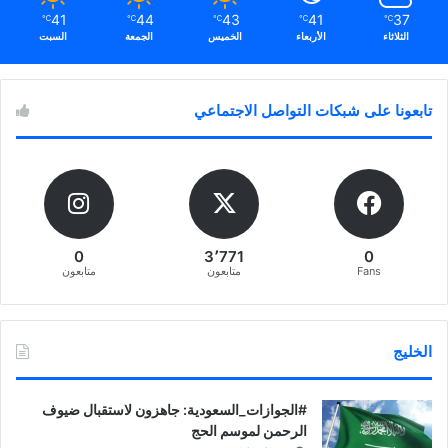
41
44
43
41
37
℃
℃
℃
℃
℃
الثلاثاء
الأربعاء
الخميس
الجمعة
السبت
تابعونا على شبكات التواصل الاجتماعي
0
3٬771
0
Fans
متابعون
متابعون
الخليج
‏‎#الجوازات_السعودية: جاهزون لاستقبال ضيوف
الرحمن لموسم الحج