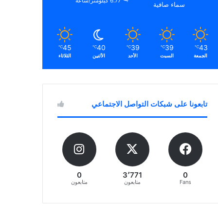
6.77 كيلومتر/ساعة
سماء صافية
45
40
39
39
43
℃
℃
℃
℃
℃
الجمعة
السبت
الأحد
الأثنين
الثلاثاء
تابعونا على شبكات التواصل الاجتماعي
0
3٬771
0
Fans
متابعون
متابعون