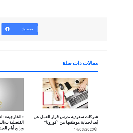
د
t
ح
ت
ي
(
ف
ح
د
ف
ي
ف
ة
ت
ن
ي
)
ح
ا
ن
ف
ف
ا
ي
ذ
ف
ن
ة
ذ
فيسبوك
ا
ج
ة
ف
د
ج
ذ
ي
د
ة
د
ي
ج
ة
د
د
)
ة
ي
)
د
ة
مقالات ذات صلة
)
شركات سعودية تدرس قرار العمل عن
«الخارجية»: ا
بُعد لحماية موظفيها من “كورونا”
القنصلية بـ«ال
ورابع أيام العيد
14/03/2020