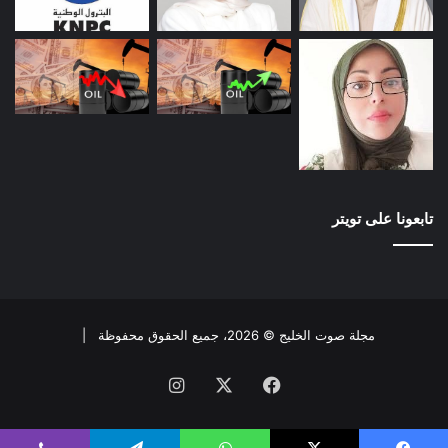
تابعونا على تويتر
مجلة صوت الخليج © 2026، جميع الحقوق محفوظة |
فيسبوك
X
انستقرام