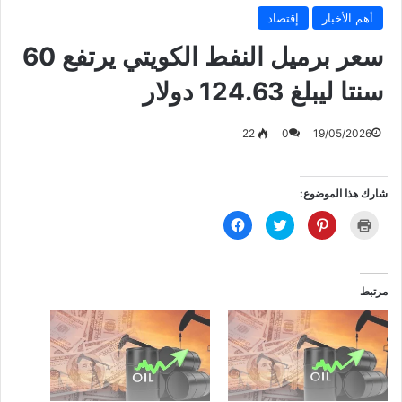
أهم الأخبار
إقتصاد
‏سعر برميل النفط الكويتي يرتفع 60
سنتا ليبلغ 124.63 دولار
22
0
19/05/2026
شارك هذا الموضوع:
ا
ا
ا
ا
ض
ض
ض
ن
غ
غ
غ
ق
ط
ط
ط
ر
ل
ل
ل
ل
ل
ل
ل
ل
ط
م
م
م
مرتبط
ب
ش
ش
ش
ا
ا
ا
ا
ع
ر
ر
ر
ة
ك
ك
ك
(
ة
ة
ة
ف
ع
ع
ع
ت
ل
ل
ل
ح
ى
ى
ى
ف
P
ت
ف
ي
i
و
ي