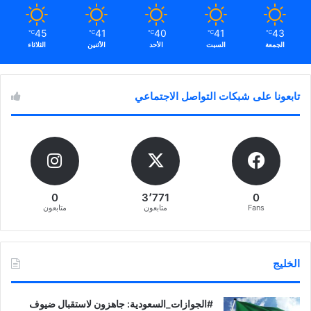
45
41
40
41
43
℃
℃
℃
℃
℃
الجمعة
السبت
الأحد
الأثنين
الثلاثاء
تابعونا على شبكات التواصل الاجتماعي
0
3٬771
0
Fans
متابعون
متابعون
الخليج
‏‎#الجوازات_السعودية: جاهزون لاستقبال ضيوف