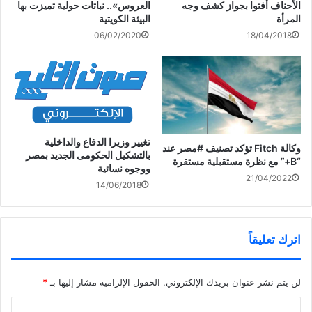
الأحناف أفتوا بجواز كشف وجه
العروس».. نباتات حولية تميزت بها
المرأة
البيئة الكويتية
18/04/2018
06/02/2020
تغيير وزيرا الدفاع والداخلية
وكالة Fitch تؤكد تصنيف #مصر عند
بالتشكيل الحكومى الجديد بمصر
“B+” مع نظرة مستقبلية مستقرة
ووجوه نسائية
21/04/2022
14/06/2018
اترك تعليقاً
لن يتم نشر عنوان بريدك الإلكتروني.
الحقول الإلزامية مشار إليها بـ
*
ا