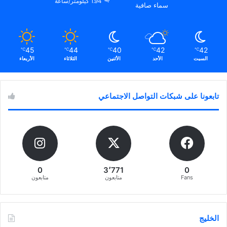
1.94 كيلومتر/ساعة
سماء صافية
45
44
40
42
42
℃
℃
℃
℃
℃
السبت
الأحد
الأثنين
الثلاثاء
الأربعاء
تابعونا على شبكات التواصل الاجتماعي
0
3٬771
0
Fans
متابعون
متابعون
الخليج