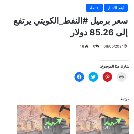
أهم الأخبار
إقتصاد
سعر برميل ‎#النفط_الكويتي يرتفع
إلى 85.26 دولار
48
0
08/05/2024
شارك هذا الموضوع:
ا
ا
ا
ا
ض
ض
ض
ن
غ
غ
غ
ق
ط
ط
ط
ر
ل
ل
ل
ل
ل
ل
ل
ل
ط
م
م
م
مرتبط
ب
ش
ش
ش
ا
ا
ا
ا
ع
ر
ر
ر
ة
ك
ك
ك
(
ة
ة
ة
ف
ع
ع
ع
ت
ل
ل
ل
ح
ى
ى
ى
ف
P
ت
ف
ي
i
و
ي