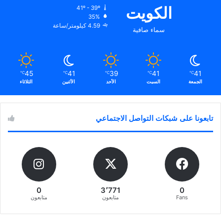
الكويت
41º - 39º
35%
4.59 كيلومتر/ساعة
سماء صافية
45
41
39
41
41
℃
℃
℃
℃
℃
الجمعة
السبت
الأحد
الأثنين
الثلاثاء
تابعونا على شبكات التواصل الاجتماعي
0
3٬771
0
Fans
متابعون
متابعون