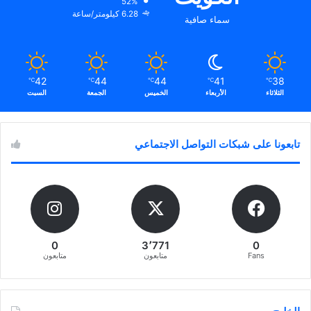
52%
6.28 كيلومتر/ساعة
سماء صافية
42
44
44
41
38
℃
℃
℃
℃
℃
الثلاثاء
الأربعاء
الخميس
الجمعة
السبت
تابعونا على شبكات التواصل الاجتماعي
0
3٬771
0
Fans
متابعون
متابعون