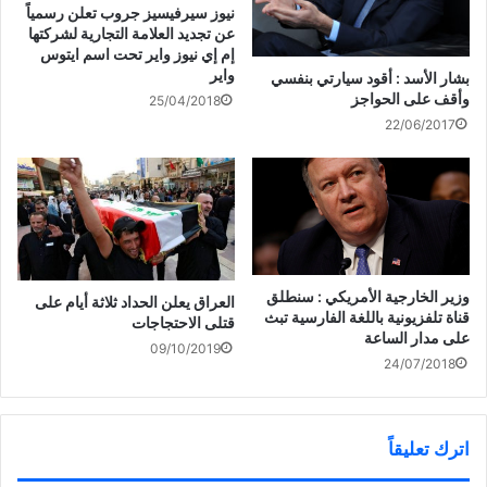
ي
(
ف
ح
نيوز سيرفيسيز جروب تعلن رسمياً
د
ف
ي
ف
ة
ت
ن
ي
عن تجديد العلامة التجارية لشركتها
)
ح
ا
ن
إم إي نيوز واير تحت اسم ايتوس
ف
ف
ا
ي
ذ
ف
واير
بشار الأسد : أقود سيارتي بنفسي
ن
ة
ذ
ا
ج
ة
وأقف على الحواجز
25/04/2018
ف
د
ج
ذ
ي
د
22/06/2017
#منفذ_سلوى الحدودي يشهد
ة
د
ي
ج
ة
د
دخول أول سيارة من #قطر
د
)
ة
ي
)
إلى #السعودية
د
ة
)
وزير الخارجية الأمريكي : سنطلق
العراق يعلن الحداد ثلاثة أيام على
قناة تلفزيونية باللغة الفارسية تبث
قتلى الاحتجاجات
على مدار الساعة
09/10/2019
24/07/2018
اترك تعليقاً