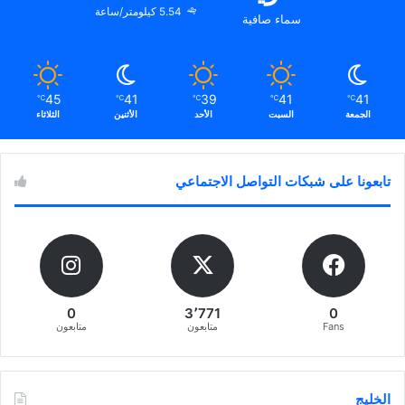
5.54 كيلومتر/ساعة
سماء صافية
45
41
39
41
41
℃
℃
℃
℃
℃
الجمعة
السبت
الأحد
الأثنين
الثلاثاء
تابعونا على شبكات التواصل الاجتماعي
0
3٬771
0
Fans
متابعون
متابعون
الخليج