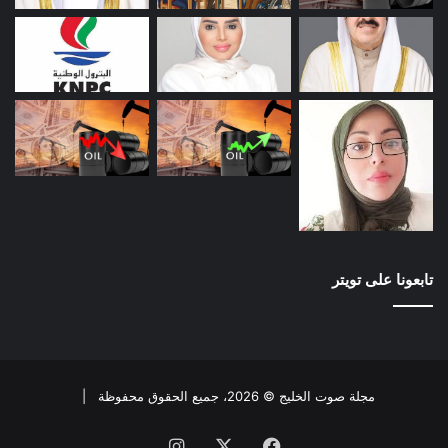
تابعونا على تويتر
مجلة صوت الخليج © 2026، جميع الحقوق محفوظة |
فيسبوك
X
انستقرام