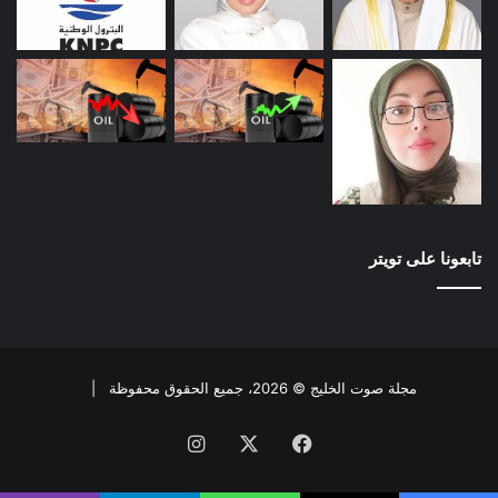
تابعونا على تويتر
مجلة صوت الخليج © 2026، جميع الحقوق محفوظة |
فيسبوك
X
انستقرام