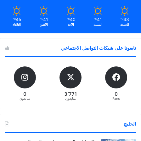
45
41
40
41
43
℃
℃
℃
℃
℃
الجمعة
السبت
الأحد
الأثنين
الثلاثاء
تابعونا على شبكات التواصل الاجتماعي
0
3٬771
0
Fans
متابعون
متابعون
الخليج