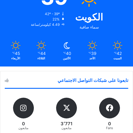
الكويت
42º - 39º
22%
4.49 كيلومتر/ساعة
سماء صافية
45
44
40
39
42
℃
℃
℃
℃
℃
السبت
الأحد
الأثنين
الثلاثاء
الأربعاء
تابعونا على شبكات التواصل الاجتماعي
0
3٬771
0
Fans
متابعون
متابعون