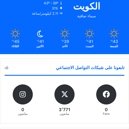
الكويت
43º - 39º
31%
2.11 كيلومتر/ساعة
سماء صافية
45
41
39
41
43
℃
℃
℃
℃
℃
الجمعة
السبت
الأحد
الأثنين
الثلاثاء
تابعونا على شبكات التواصل الاجتماعي
0
3٬771
0
Fans
متابعون
متابعون