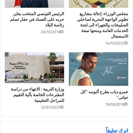
ي
(
ف
ح
د
ف
ي
ف
ة
ت
ن
ي
)
ح
ا
ن
مجلس الوزراء: إحالة مشاريع
الرئيس التونسي المنتخب يعلن
ف
ف
ا
تطوير الواجهة البحرية لساحلي
حربه على الفساد في حفل تسلم
ي
ذ
ف
ن
ة
ذ
الصليبخات والجهراء الى لجنة
رئاسة البلاد
ا
ج
ة
الخدمات العامة ومنحها صفة
ف
د
ج
تعرف على.. أغنى 10 نساء في
24/10/2019
ذ
ي
د
الاستعجال
#بريطانيا
ة
د
ي
ج
ة
د
14/10/2021
د
)
ة
ي
)
د
ة
)
وزارة التربية : الانتهاء من دراسة
عمرو دياب يطرح ألبومه “كل
المقترحات الخاصة بآلية التقييم
حياتى”
للمراحل التعليمية
19/08/2018
27/01/2021
اترك تعليقاً