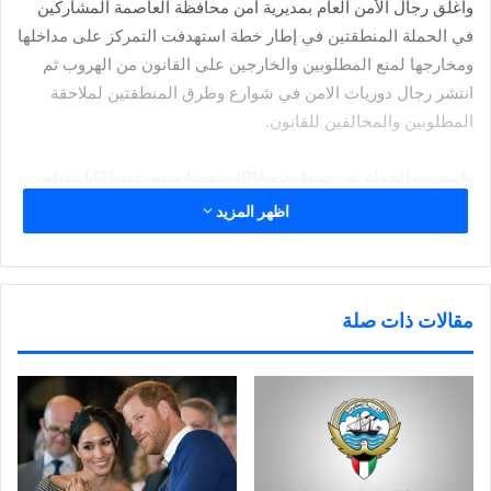
وأغلق رجال الأمن العام بمديرية أمن محافظة العاصمة المشاركين
في الحملة المنطقتين في إطار خطة استهدفت التمركز على مداخلها
ومخارجها لمنع المطلوبين والخارجين على القانون من الهروب ثم
انتشر رجال دوريات الامن في شوارع وطرق المنطقتين لملاحقة
المطلوبين والمخالفين للقانون.
واسفرت الحملة عن ضبط عدد (91) شخصا منهم عدد (2) اشتباه
مواد مخدرة وأدوات تعاطي و اشتباه بحالة غير طبيعية ، و عدد (1)
اظهر المزيد
مطلوب للتنفيذ الجنائي وعدد (13) القاء قبض (تغيب) ، وعدد (19)
انتهاء إقامة ، وعدد (40) مخالفاً لقانون الإقامة وعدد (1) انتهاء
تأشيرة دخول، وعدد (15) بدون أثبات وتمت احالتهم الى جهة
الاختصاص.
مقالات ذات صلة
وتؤكد الإدارة على استمرار الحملات الأمنية والمرورية على جميع
انحاء البلاد ، لضبط الخارجين على القانون والمخالفين لقوانين
الإقامة والعمل.
وتدعو الإدارة إلى ضرورة تعاون الجميع مع رجال الأمن في الإبلاغ عن