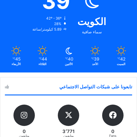
39
الكويت
42º - 36º
28%
5.89 كيلومتر/ساعة
سماء صافية
45
44
40
39
42
℃
℃
℃
℃
℃
السبت
الأحد
الأثنين
الثلاثاء
الأربعاء
تابعونا على شبكات التواصل الاجتماعي
0
3٬771
0
Fans
متابعون
متابعون