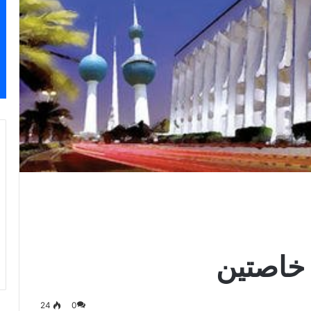
 خاصتين
24
0