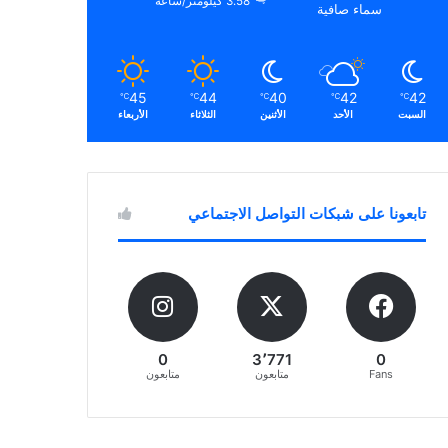
3.58 كيلومتر/ساعة
سماء صافية
45
44
40
42
42
℃
℃
℃
℃
℃
السبت
الأحد
الأثنين
الثلاثاء
الأربعاء
تابعونا على شبكات التواصل الاجتماعي
0
3٬771
0
Fans
متابعون
متابعون