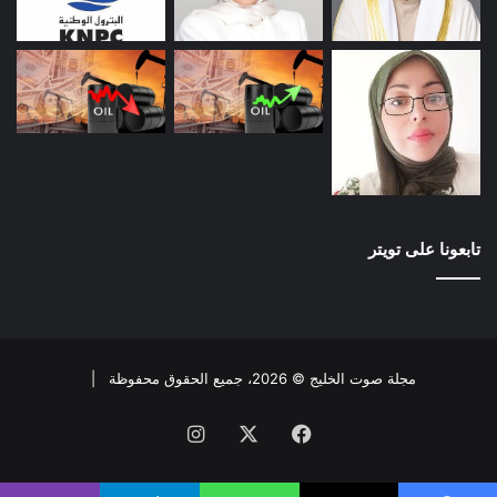
تابعونا على تويتر
مجلة صوت الخليج © 2026، جميع الحقوق محفوظة |
فيسبوك
X
انستقرام