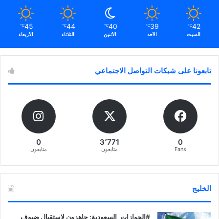
45
44
40
39
42
℃
℃
℃
℃
℃
السبت
الأحد
الأثنين
الثلاثاء
الأربعاء
تابعونا على شبكات التواصل الاجتماعي
0
3٬771
0
Fans
متابعون
متابعون
الخليج
‏‎#الجوازات_السعودية: جاهزون لاستقبال ضيوف