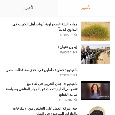
الأشهر
الأخيرة
موارد البيئة الصحراوية أدوات أهل الكويت في
التداوي قديماً
17/10/2019
(بدون عنوان)
11/05/2019
بالفيديو : خطوبة طفلين فى احدى محافظات مصر
17/12/2018
بالفيديو :د. جنان الحربى فى لقاء مع
#صوت_الخليج تتحدث عن الجهاز المناعى وسياسة
مناعة القطيع
18/05/2020
حبة البركة: تعمل على التخلص من الانتفاخات
والغازات الموجودة في البطن