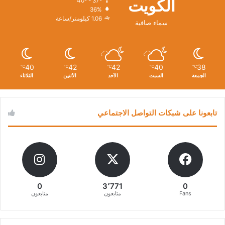
الكويت
40º - 37º
36%
1.06 كيلومتر/ساعة
سماء صافية
40
42
42
40
38
℃
℃
℃
℃
℃
الجمعة
السبت
الأحد
الأثنين
الثلاثاء
تابعونا على شبكات التواصل الاجتماعي
0
3٬771
0
Fans
متابعون
متابعون