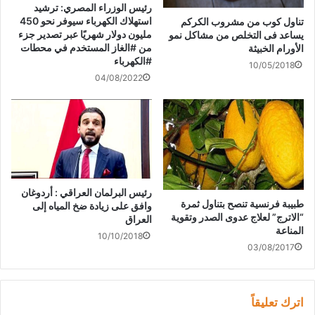
ا
ج
ة
رئيس الوزراء المصري: ترشيد
ف
د
ج
«المناقصات» يرسي 235
ذ
ي
د
استهلاك الكهرباء سيوفر نحو 450
تناول كوب من مشروب الكركم
مناقصة في 2021 بقيمة 1.8
ة
د
ي
مليون دولار شهريًا عبر تصدير جزء
يساعد فى التخلص من مشاكل نمو
ج
ة
د
مليار دينار
د
)
ة
من #الغاز المستخدم في محطات
الأورام الخبيثة
ي
)
#الكهرباء
د
10/05/2018
ة
04/08/2022
)
رئيس البرلمان العراقي : أردوغان
طبيبة فرنسية تنصح بتناول ثمرة
وافق على زيادة ضخ المياه إلى
“الاترج” لعلاج عدوى الصدر وتقوية
العراق
المناعة
10/10/2018
03/08/2017
اترك تعليقاً