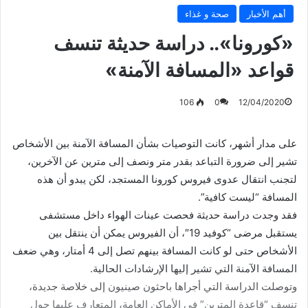
أهم الأخبار
صحة و غذاء
«كورونا».. دراسة حديثة تنسف
قواعد «المسافة الآمنة»
106
0
12/04/2020
على مدار أشهر، كانت التوصيات بشأن المسافة الآمنة بين الأشخاص
تشير إلى ضرورة التباعد بقدر متر ونصف إلى مترين عن الآخرين،
لتجنب انتقال عدوى فيروس كورونا المستجد، لكن يبدو أن هذه
المسافة “ليست كافية”.
فقد وجدت دراسة حديثة فحصت عينات الهواء داخل مستشفى
يستقبل مرضى “كوفيد 19″، أن الفيروس يمكن أن ينتقل بين
الأشخاص حتى لو كانت المسافة بينهم تصل إلى 4 أمتار، وهي ضعف
المسافة الآمنة التي تشير إليها الإرشادات الحالية.
وتوصلت الدراسة التي أجراها باحثون صينيون إلى خلاصة جديدة،
تنسف “قاعدة المترين” في الأماكن العامة، المتعارف عليها حول