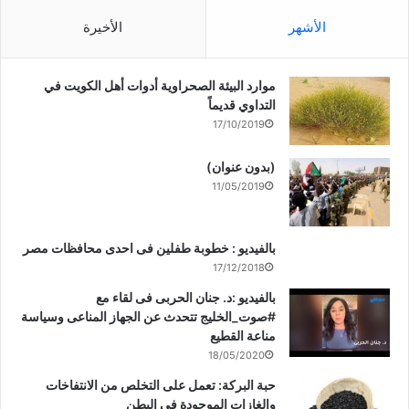
الأشهر
الأخيرة
موارد البيئة الصحراوية أدوات أهل الكويت في
التداوي قديماً
17/10/2019
(بدون عنوان)
11/05/2019
بالفيديو : خطوبة طفلين فى احدى محافظات مصر
17/12/2018
بالفيديو :د. جنان الحربى فى لقاء مع
#صوت_الخليج تتحدث عن الجهاز المناعى وسياسة
مناعة القطيع
18/05/2020
حبة البركة: تعمل على التخلص من الانتفاخات
والغازات الموجودة في البطن