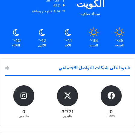
الكويت
38º - 35º
67%
4.14 كيلومتر/ساعة
سماء صافية
40
42
41
38
38
℃
℃
℃
℃
℃
الجمعة
السبت
الأحد
الأثنين
الثلاثاء
تابعونا على شبكات التواصل الاجتماعي
0
3٬771
0
Fans
متابعون
متابعون