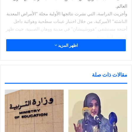
العالم.
وأجريت الدراسة، التي نشرت نتائجها الأولية مجلة “الأمراض المعدية
الناشئة” الأميركية، من خلال اختبار عينات سطحية وهوائية داخل
أجنحة مستشفى “هووشينشان” في مدينة ووهان الصينية، حيث ظهر
المرض لأول مرة.
ووجد الباحثون أن الفيروس تركز بشكل كبير على أرضيات الأجنحة
اظهر المزيد
“ربما بسبب الجاذبية وتدفق الهواء”، كما تم العثور على مستويات
عالية من جزيئات الفيروس على الأسطح التي يتم لمسها بشكل
متكرر، مثل الكمبيوتر والقمامة ومقابض الأبواب.
مقالات ذات صلة
وأضاف الباحثون: “علاوة على ذلك، فإن نصف العينات المأخوذة من
أحذية الطاقم الطبي المتواجد داخل وحدة العناية المركزة كانت
إيجابية”.
هذا وكشفت نتائج الدراسة أيضا أن المريض المصاب بكورونا حين
يسعل أو يعطس، فإنه ينشر جزيئات الفيروس على مدى 4 أمتار.
لكن المؤلفين أشاروا في دراستهم إلى نتيجة إيجابية، هي “أنه لم
يصب أي من أعضاء المستشفى، مما يشير إلى أن الاحتياطات
المناسبة يمكن أن تمنع انتقال العدوى بشكل فعال”.