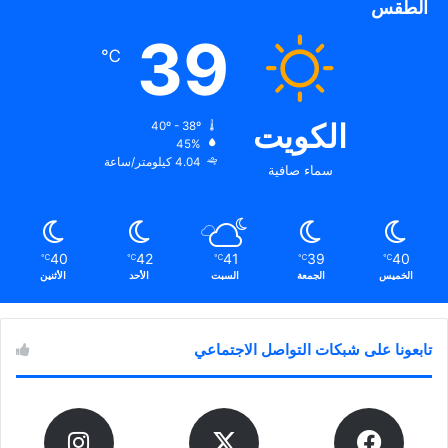
الطقس
39
℃
الكويت
40º - 38º
45%
4.04 كيلومتر/ساعة
سماء صافية
40
42
41
39
40
℃
℃
℃
℃
℃
الخميس
الجمعة
السبت
الأحد
الأثنين
تابعونا على شبكات التواصل الاجتماعي