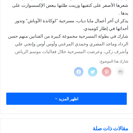
شعرها الأصفر على كتفيها وزينت طلتها ببعض الإكسسوارت على
يدها .
يذكر ان آخر أعمال مايا دياب، مسرحية “لوكاندة الأوباش” وتدور
أحداثها في إطار كوميدي.
شارك في بطولة المسرحية مجموعة كبيرة من الفنانين منهم حسن
الرداد وماجد المصري وحمدي المرغني وأوس أوس وإنجي علي
وأشرف زكي، وعرضت المسرحية خلال فعاليات موسم الرياض.
شارك هذا الموضوع:
ا
ا
ا
ا
ض
ض
ض
ن
غ
غ
غ
ق
ط
ط
ط
ر
ل
ل
ل
ل
ل
ل
ل
ل
ط
م
م
م
مرتبط
ب
ش
ش
ش
اظهر المزيد
ا
ا
ا
ا
ع
ر
ر
ر
ة
ك
ك
ك
(
ة
ة
ة
ف
ع
ع
ع
ت
ل
ل
ل
ح
ى
ى
ى
ف
P
ت
ف
ي
i
مقالات ذات صلة
و
ي
ن
n
ي
س
النجمة اللبنانية مايا دياب تظهر
الفنانة مايا دياب تستفز