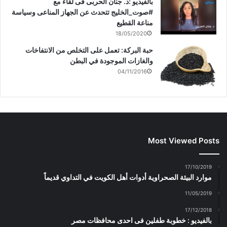
بالفيديو :د. جنان الحربى فى لقاء مع
#صوت_الخليج تتحدث عن الجهاز المناعى وسياسة
مناعة القطيع
18/05/2020
حبة البركة: تعمل على التخلص من الانتفاخات
والغازات الموجودة في البطن
04/11/2016
Most Viewed Posts
17/10/2019
موارد البيئة الصحراوية أدوات أهل الكويت في التداوي قديماً
11/05/2019
17/12/2018
بالفيديو : خطوبة طفلين فى احدى محافظات مصر