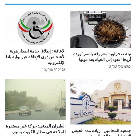
ا
t
ت
ب
ف
e
ر
و
بإطلالة جديدة على إنستغرام
جمهورها بفستان أبيض
ذ
r
(
ك
ة
e
ف
(
ج
s
ت
ف
د
t
ح
ت
ي
(
ف
ح
د
ف
ي
ف
ة
ت
ن
ي
)
ح
ا
ن
ف
ف
ا
ي
ذ
ف
ن
ة
ذ
الفنانة اللبنانية مايا دياب بإطلالة
ا
ج
ة
الاعاقة : إطلاق خدمة اصدار هوية
ف
د
ج
فضية جديدة
نبتة صحراوية معروفة باسم “وردة
الأشخاص ذوي الإعاقة عبر بوابة بادا
ذ
ي
د
أريحا” تعود إلى الحياة بعد موتها
ة
د
ي
الإلكترونية
ج
ة
د
13/03/2019
د
)
ة
13/06/2021
ي
)
د
ة
)
الطيران المدني: حركة غير مستقرة
جمعية المحامين : زيادة مدة الحبس
للملاحة في مطار الكويت بسبب