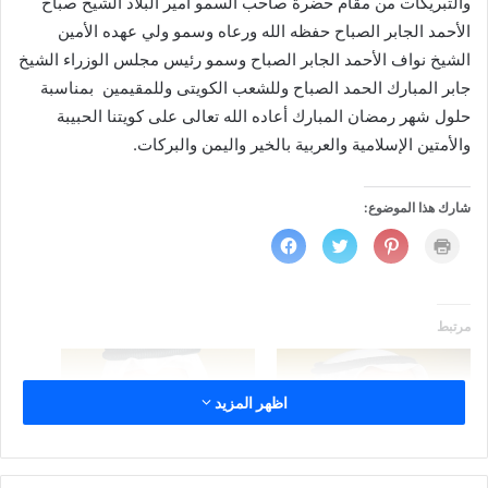
والتبريكات من مقام حضرة صاحب السمو أمير البلاد الشيخ صباح
الأحمد الجابر الصباح حفظه الله ورعاه وسمو ولي عهده الأمين
الشيخ نواف الأحمد الجابر الصباح وسمو رئيس مجلس الوزراء الشيخ
جابر المبارك الحمد الصباح وللشعب الكويتى وللمقيمين بمناسبة
حلول شهر رمضان المبارك أعاده الله تعالى على كويتنا الحبيبة
والأمتين الإسلامية والعربية بالخير واليمن والبركات.
شارك هذا الموضوع:
ا
ا
ا
ا
ض
ض
ض
ن
غ
غ
غ
ق
ط
ط
ط
ر
ل
ل
ل
ل
ل
ل
ل
ل
ط
م
م
م
مرتبط
ب
ش
ش
ش
ا
ا
ا
ا
ع
ر
ر
ر
ة
ك
ك
ك
(
ة
ة
ة
ف
ع
ع
ع
اظهر المزيد
ت
ل
ل
ل
ح
ى
ى
ى
ف
P
ت
ف
ي
i
و
ي
ن
n
ي
س
سمو الأمير يهنئ المواطنين
الشيخ سلمان الحمود: الشكر
ا
t
ت
ب