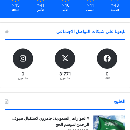
45
41
40
41
43
℃
℃
℃
℃
℃
الجمعة
السبت
الأحد
الأثنين
الثلاثاء
تابعونا على شبكات التواصل الاجتماعي
0
3٬771
0
Fans
متابعون
متابعون
الخليج
‏‎#الجوازات_السعودية: جاهزون لاستقبال ضيوف
الرحمن لموسم الحج