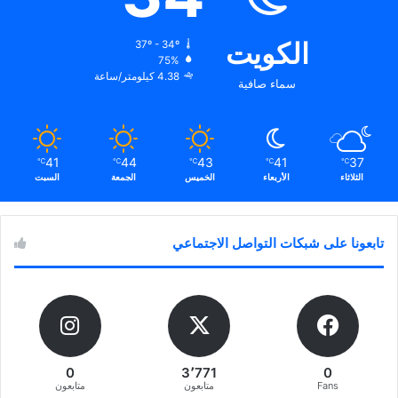
الكويت
37º - 34º
75%
4.38 كيلومتر/ساعة
سماء صافية
41
44
43
41
37
℃
℃
℃
℃
℃
الثلاثاء
الأربعاء
الخميس
الجمعة
السبت
تابعونا على شبكات التواصل الاجتماعي
0
3٬771
0
Fans
متابعون
متابعون