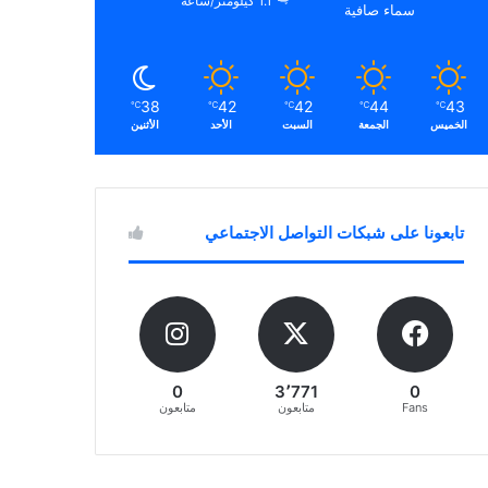
1.1 كيلومتر/ساعة
سماء صافية
38
42
42
44
43
℃
℃
℃
℃
℃
الخميس
الجمعة
السبت
الأحد
الأثنين
تابعونا على شبكات التواصل الاجتماعي
0
3٬771
0
Fans
متابعون
متابعون