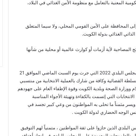
مية المعنية بالتعامل مع منظومة الأمن الغذائي في البلاد،
 إلى المحافظة على الأمن القومي المحلي، ولا سيما المتعلق
لذاتي الغذائي بدولة الكويت.
ائج المصاحبة لأية أزمات أو كوارث عالمية أو محلية من شأنها
وفي ضوء الإعلان الرسمي للنتائج النهائية لانتخابات المجلس البلدي 2022 التي جرت يوم السبت الماضي الموافق 21
ه للسلطة القضائية وكافة من شارك بالعملية الانتخابية من منتسبي
علام ووزارة الصحة وبلدية الكويت وقوة الإطفاء العام على جهودهم
لانتخابات التي إتسمت بالكفاءة وتهيئة الأجواء المناسبة
يسر مثمناً ما تحلى به المواطنون من وعي كبير تجسد في
عكس الوجه الحضاري لدولة الكويت .
البلدي الذين حازوا على ثقة المواطنين ، متمنياً لهم التوفيق
ال والطموحات المعهودة على المجلس البلدي في إنجاز أهدافه