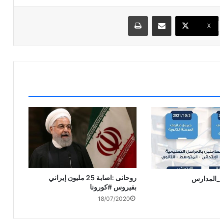
مشاركة عبر البريد
طباعة
X
روحانى :اصابة 25 مليون إيراني
المدارس
بفيروس #كورونا
18/07/2020