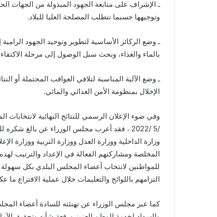
ـ الإشراف على متابعة الجهود المبذولة من الجهات الحكو
وتوجيهها حسبما تتطلب المصلحة العليا للبلاد.
ـ وضع الركائز الأساسية لتطوير وتوحيد الجهود الرامية
بالماء والغذاء، وبحث سبل الوصول إلى مرحلة الاكتفاء ا
ـ وضع الآلية المناسبة لتلافي العواقب المحتملة أو النت
الإخلال بمنظومة الأمن الغذائي والمائي.
/5 /2022 ، فقد أعرب مجلس الوزراء عن بالغ شكر
وزارة الداخلية ووزارة العدل ووزارة التربية ووزارة الإ
المخلصة ومشاركتهم الفعالة في الإعداد والترتيب لهذه ا
للمواطنين لانتخاب أعضاء المجلس البلدي بكل سهولة و
التزامهم باللوائح والتعليمات خلال عملية الاقتراع ما 
كما عبر مجلس الوزراء عن تهنئته للسادة أعضاء المجلس 
والسداد لخدمة الوطن العزيز ورفعة شأنه وتحقيق الآم