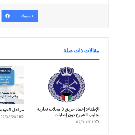
ف
ف
ا
ي
ذ
ف
ن
ة
ذ
ا
ج
ة
ف
د
ج
فيسبوك
ذ
ي
د
ة
د
ي
ج
ة
د
د
)
ة
ي
)
د
ة
)
مقالات ذات صلة
الإطفاء: إخماد حريق 3 محلات تجارية
مراحل #عودة_
بجليب الشيوخ دون إصابات
22/03/2021
02/01/2019