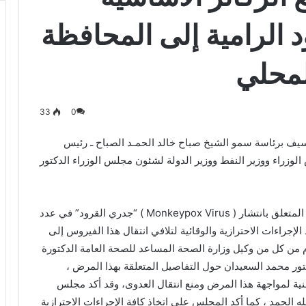
د الرامية إلى المحافظة
لمحلي
33
0
سيف برئاسة سمو الشيخ صباح خالد الحمـد الصباح ـ رئيس
وزراء ووزير النفط ووزير الدولة لشئون مجلس الوزراء الدكتور
تابع مجلس الوزراء في مستهل اجتماعه الوضع الصحي المتعلق بانتشار ( Monkeypox Virus ) “جدري القرود” في عدد
جراءات الاحترازية والوقائية لتلافي انتقال هذا الفيروس إلى
 من كل من وكيل وزارة الصحة المساعد للصحة العامة الدكتورة
دكتور محمد السعيدان حول التفاصيل المتعلقة بهذا المرض ،
معنية لمواجهة هذا المرض ومنع انتقال العدوى، وقد أكد مجلس
ه الحمد ، كما أكد المجلس على اتخاذ كافة الإجراءات الاحترازية