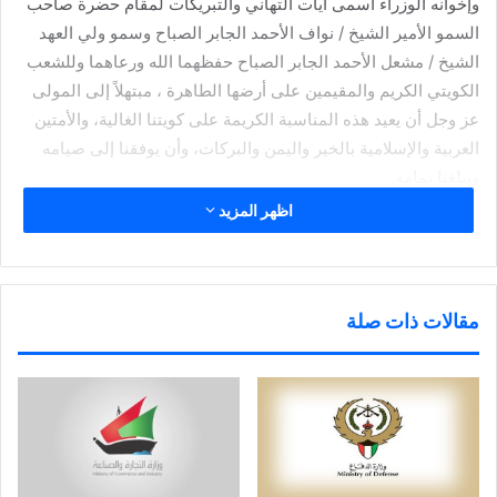
وإخوانه الوزراء أسمى آيات التهاني والتبريكات لمقام حضرة صاحب
السمو الأمير الشيخ / نواف الأحمد الجابر الصباح وسمو ولي العهد
الشيخ / مشعل الأحمد الجابر الصباح حفظهما الله ورعاهما وللشعب
الكويتي الكريم والمقيمين على أرضها الطاهرة ، مبتهلاً إلى المولى
عز وجل أن يعيد هذه المناسبة الكريمة على كويتنا الغالية، والأمتين
العربية والإسلامية بالخير واليمن والبركات، وأن يوفقنا إلى صيامه
ويبلغنا تمامه.
اظهر المزيد
ثم أحاط وزير الخارجية الشيخ / د. أحمد ناصر المحمد الصباح
المجلس علماً بنتائج مشاركته في اجتماع الدورة (48) لوزراء خارجية
الدول الأعضاء في منظمة التعاون الإسلامي التي عقدت في إسلام
مقالات ذات صلة
آباد بجمهورية باكستان الإسلامية تحت عنوان (الشراكة من أجل
الوحدة والعدالة والتنمية) والتي تم خلالها مناقشة التحديات الراهنة
الخطيرة والمتصاعدة التي تمر بها الأمة الإسلامية والعالم وعدد من
القضايا الأخرى ذات الاهتمام بما فيها مكافحة الإرهاب ( الإسلاموفوبيا
) وتعزيز آلية التنسيق والتعاون لتحقيق أقصى دراجات الوحدة
والتضامن بين الدول الأعضاء في المنظمة، وخلال هذا الاجتماع
نجحت دولة الكويت في الحصول على ولاية ثانية في هيئة حقوق