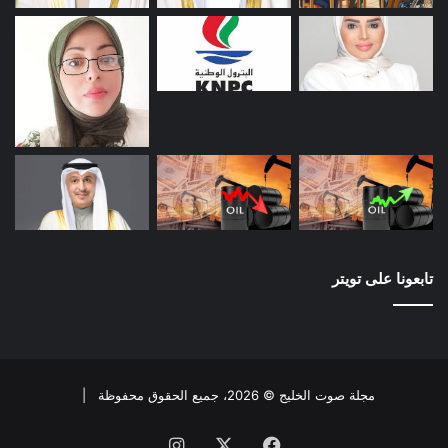
تابعونا على تويتر
مجلة صوت الخليج © 2026، جميع الحقوق محفوظة |
فيسبوك
X
انستقرام