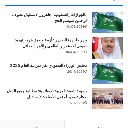
ج
s
ت
ف
د
t
ح
ت
ي
(
ف
ح
د
ف
ي
ف
‏‎#الجوازات_السعودية: جاهزون لاستقبال ضيوف
ة
ت
ن
ي
)
ح
ا
ن
الرحمن لموسم الحج
ف
ف
ا
ي
ذ
ف
18/04/2026
ن
ة
ذ
ا
ج
ة
ف
د
ج
ممثل #سمو_الأمير
وزير خارجية البحرين: أزمة مضيق هرمز تهديد
ذ
ي
د
#سمو_ولي_العهد يغادر إلى
ة
د
ي
حقيقي للاستقرار العالمي والأمن الغذائي
ج
ة
د
#السعودية للمشاركة في
د
)
ة
06/04/2026
ي
)
#قمة_جدة
د
ة
)
مجلس الوزراء السعودي يقر ميزانية العام 2025
26/11/2024
مسودة القمة العربية الإسلامية: مطالبة جميع الدول
بحظر تصدير أو نقل الأسلحة لإسرائيل
11/11/2024